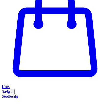
Kurv
Sælg
Studiesalg