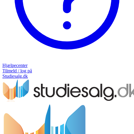
Hjælpecenter
Tilmeld / log på
Studiesalg.dk