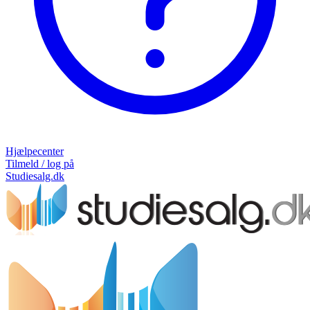
Hjælpecenter
Tilmeld / log på
Studiesalg.dk