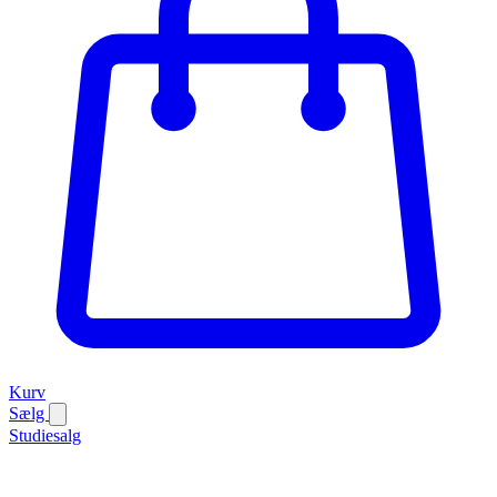
Kurv
Sælg
Studiesalg