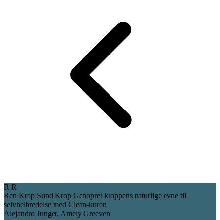
R
R
Ren Krop Sund Krop
Genopret kroppens naturlige evne til
selvhelbredelse med Clean-kuren
Alejandro Junger, Amely Greeven