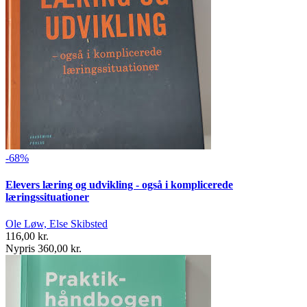
-68%
Elevers læring og udvikling - også i komplicerede
læringssituationer
Ole Løw, Else Skibsted
116,00 kr.
Nypris 360,00 kr.