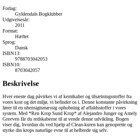
Forlag:
Gyldendals Bogklubber
Udgivelsesår:
2011
Format:
Hæftet
Sprog:
Dansk
ISBN13:
9788703042053
ISBN10:
8703042057
Beskrivelse
Hver eneste dag påvirkes vi af kemikalier og tilsætningsstoffer fra
vores kost og det miljø, vi befinder os i. Denne konstante påvirkning
fører til en uhensigtsmæssig ophobning af affaldsstoffer i vores
system. Med *Ren Krop Sund Krop* af Alejandro Junger og Amely
Greeven får du redskaberne til at vende denne udvikling. Bogen
viser dig, hvordan du ved hjælp af Clean-kuren kan genoprette og
styrke din krops naturlige evne til at helbrede sig selv.