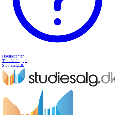
Hjælpecenter
Tilmeld / log på
Studiesalg.dk