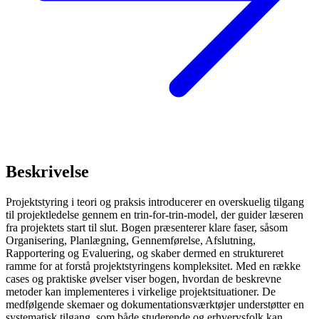
Beskrivelse
Projektstyring i teori og praksis introducerer en overskuelig tilgang
til projektledelse gennem en trin-for-trin-model, der guider læseren
fra projektets start til slut. Bogen præsenterer klare faser, såsom
Organisering, Planlægning, Gennemførelse, Afslutning,
Rapportering og Evaluering, og skaber dermed en struktureret
ramme for at forstå projektstyringens kompleksitet. Med en række
cases og praktiske øvelser viser bogen, hvordan de beskrevne
metoder kan implementeres i virkelige projektsituationer. De
medfølgende skemaer og dokumentationsværktøjer understøtter en
systematisk tilgang, som både studerende og erhvervsfolk kan