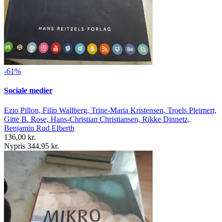
-61%
Sociale medier
Ezio Pillon, Filip Wallberg, Trine-Maria Kristensen, Troels Pleimert,
Gitte B. Rose, Hans-Christian Christiansen, Rikke Dinnetz,
Benjamin Rud Elberth
136,00 kr.
Nypris 344,95 kr.