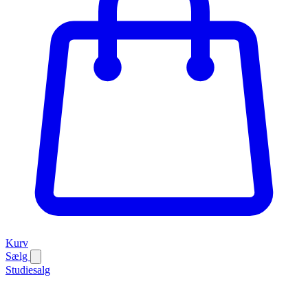
Kurv
Sælg
Studiesalg