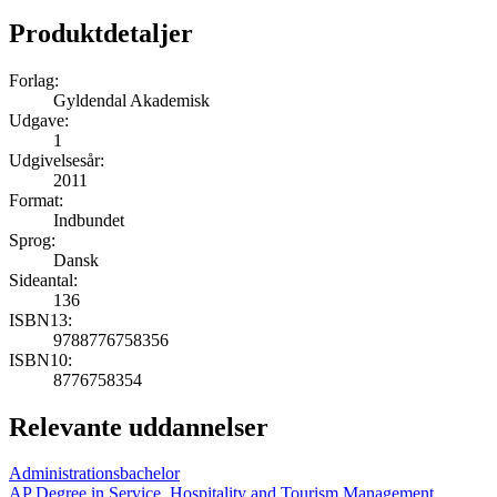
Produktdetaljer
Forlag:
Gyldendal Akademisk
Udgave:
1
Udgivelsesår:
2011
Format:
Indbundet
Sprog:
Dansk
Sideantal:
136
ISBN13:
9788776758356
ISBN10:
8776758354
Relevante uddannelser
Administrationsbachelor
AP Degree in Service, Hospitality and Tourism Management