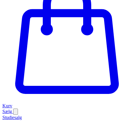
Kurv
Sælg
Studiesalg