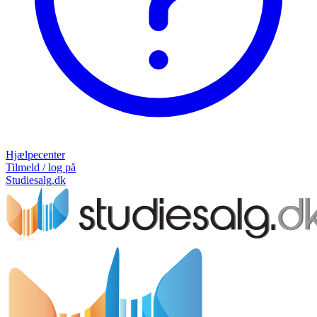
Hjælpecenter
Tilmeld / log på
Studiesalg.dk