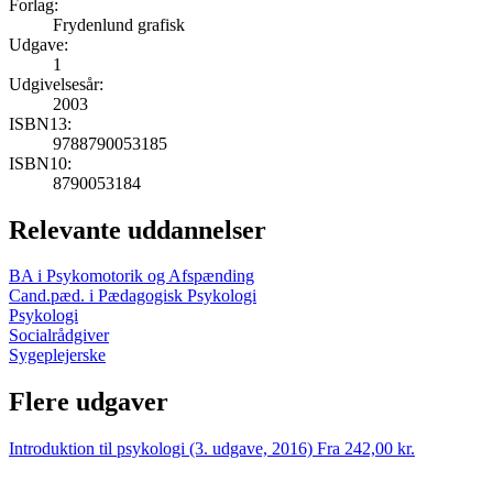
Forlag:
Frydenlund grafisk
Udgave:
1
Udgivelsesår:
2003
ISBN13:
9788790053185
ISBN10:
8790053184
Relevante uddannelser
BA i Psykomotorik og Afspænding
Cand.pæd. i Pædagogisk Psykologi
Psykologi
Socialrådgiver
Sygeplejerske
Flere udgaver
Introduktion til psykologi (3. udgave, 2016)
Fra 242,00 kr.