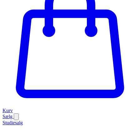
Kurv
Sælg
Studiesalg