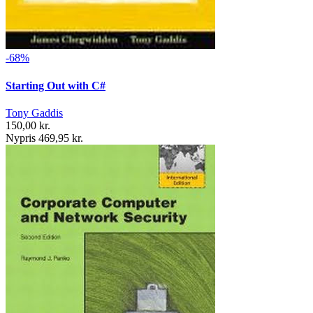
-68%
Starting Out with C#
Tony Gaddis
150,00 kr.
Nypris 469,95 kr.