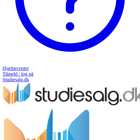
Hjælpecenter
Tilmeld / log på
Studiesalg.dk