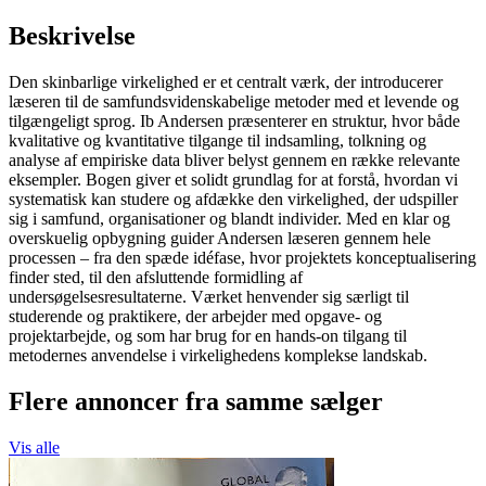
Beskrivelse
Den skinbarlige virkelighed er et centralt værk, der introducerer
læseren til de samfundsvidenskabelige metoder med et levende og
tilgængeligt sprog. Ib Andersen præsenterer en struktur, hvor både
kvalitative og kvantitative tilgange til indsamling, tolkning og
analyse af empiriske data bliver belyst gennem en række relevante
eksempler. Bogen giver et solidt grundlag for at forstå, hvordan vi
systematisk kan studere og afdække den virkelighed, der udspiller
sig i samfund, organisationer og blandt individer. Med en klar og
overskuelig opbygning guider Andersen læseren gennem hele
processen – fra den spæde idéfase, hvor projektets konceptualisering
finder sted, til den afsluttende formidling af
undersøgelsesresultaterne. Værket henvender sig særligt til
studerende og praktikere, der arbejder med opgave- og
projektarbejde, og som har brug for en hands-on tilgang til
metodernes anvendelse i virkelighedens komplekse landskab.
Flere annoncer fra samme sælger
Vis alle