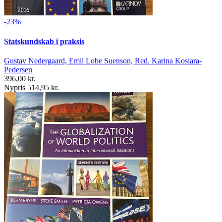
-23%
Statskundskab i praksis
Gustav Nedergaard, Emil Lobe Suenson, Red. Karina Kosiara-
Pedersen
396,00 kr.
Nypris 514,95 kr.