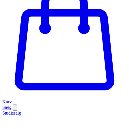
Kurv
Sælg
Studiesalg