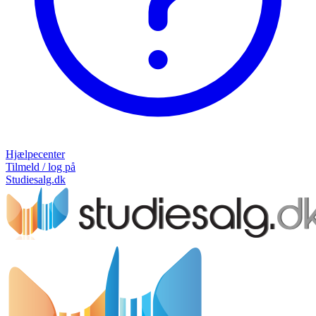
Hjælpecenter
Tilmeld / log på
Studiesalg.dk