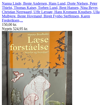
Nanna Linde, Bente Andersen, Hans Lund, Dorte Nielsen, Peter
Thielst, Thomas Kaiser, Torben Lund, Bent Hansen, Nina Beyer,
Christian Neergaard, Uffe Læssøe, Hans Kromann Knudsen, Ulla
Mulbjerg, Bente Hovmand, Birgit Fynbo Steffensen, Karen
Frederiksen,...
150,00 kr.
Nypris 524,95 kr.