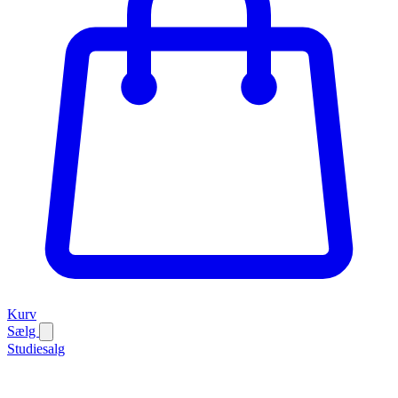
Kurv
Sælg
Studiesalg