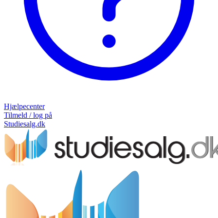
Hjælpecenter
Tilmeld / log på
Studiesalg.dk