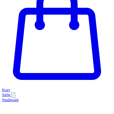
Kurv
Sælg
Studiesalg