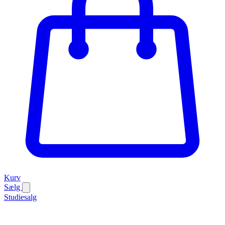
Kurv
Sælg
Studiesalg