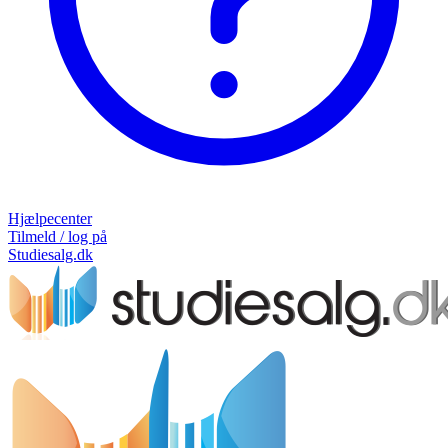
Hjælpecenter
Tilmeld / log på
Studiesalg.dk