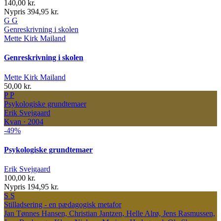
140,00 kr.
Nypris 394,95 kr.
G
G
Genreskrivning i skolen
Mette Kirk Mailand
Genreskrivning i skolen
Mette Kirk Mailand
50,00 kr.
P
P
Psykologiske grundtemaer
Erik Svejgaard
Kvan · 2004
-49%
Psykologiske grundtemaer
Erik Svejgaard
100,00 kr.
Nypris 194,95 kr.
S
S
Stilladsering - en pædagogisk metafor
Jan Tønnes Hansen, Christian Jantzen, Helle Alrø, Jens Rasmussen,