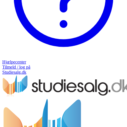
Hjælpecenter
Tilmeld / log på
Studiesalg.dk