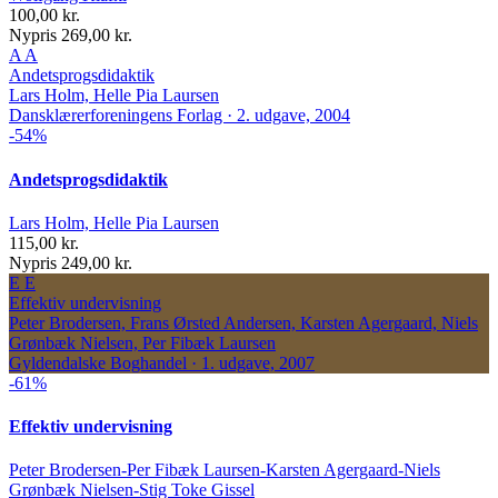
100,00 kr.
Nypris 269,00 kr.
A
A
Andetsprogsdidaktik
Lars Holm, Helle Pia Laursen
Dansklærerforeningens Forlag · 2. udgave, 2004
-54%
Andetsprogsdidaktik
Lars Holm, Helle Pia Laursen
115,00 kr.
Nypris 249,00 kr.
E
E
Effektiv undervisning
Peter Brodersen, Frans Ørsted Andersen, Karsten Agergaard, Niels
Grønbæk Nielsen, Per Fibæk Laursen
Gyldendalske Boghandel · 1. udgave, 2007
-61%
Effektiv undervisning
Peter Brodersen-Per Fibæk Laursen-Karsten Agergaard-Niels
Grønbæk Nielsen-Stig Toke Gissel