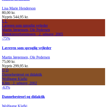
Lisa Marie Henderson
80,00 kr.
Nypris 544,95 kr.
L
L
Læreren som sproglig vejleder
Martin Jørgensen, Ole Pedersen
Dansklærerforeningen · 2. udgave, 2005
-75%
Læreren som sproglig vejleder
Martin Jørgensen, Ole Pedersen
75,00 kr.
Nypris 299,95 kr.
D
D
Dannelsesteori og didaktik
Wolfgang Klafki
Klim · 2. udgave, 2002
-63%
Dannelsesteori og didaktik
Wolfgang Klafki