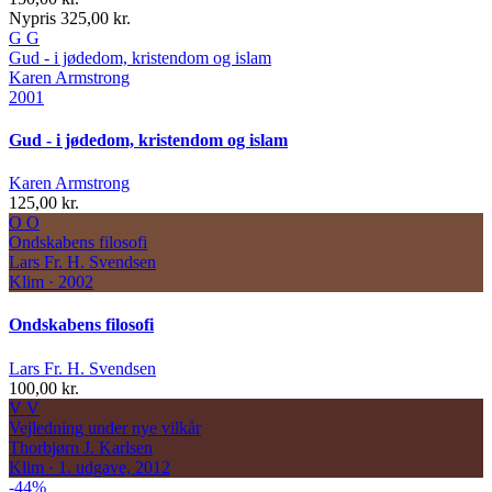
Nypris 325,00 kr.
G
G
Gud - i jødedom, kristendom og islam
Karen Armstrong
2001
Gud - i jødedom, kristendom og islam
Karen Armstrong
125,00 kr.
O
O
Ondskabens filosofi
Lars Fr. H. Svendsen
Klim · 2002
Ondskabens filosofi
Lars Fr. H. Svendsen
100,00 kr.
V
V
Vejledning under nye vilkår
Thorbjørn J. Karlsen
Klim · 1. udgave, 2012
-44%