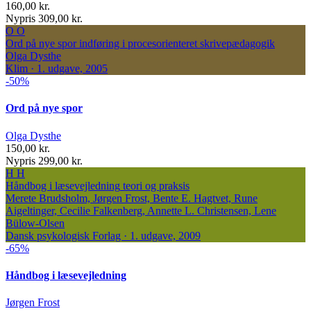
160,00 kr.
Nypris 309,00 kr.
O
O
Ord på nye spor
indføring i procesorienteret skrivepædagogik
Olga Dysthe
Klim · 1. udgave, 2005
-50%
Ord på nye spor
Olga Dysthe
150,00 kr.
Nypris 299,00 kr.
H
H
Håndbog i læsevejledning
teori og praksis
Merete Brudsholm, Jørgen Frost, Bente E. Hagtvet, Rune
Aigeltinger, Cecilie Falkenberg, Annette L. Christensen, Lene
Bülow-Olsen
Dansk psykologisk Forlag · 1. udgave, 2009
-65%
Håndbog i læsevejledning
Jørgen Frost