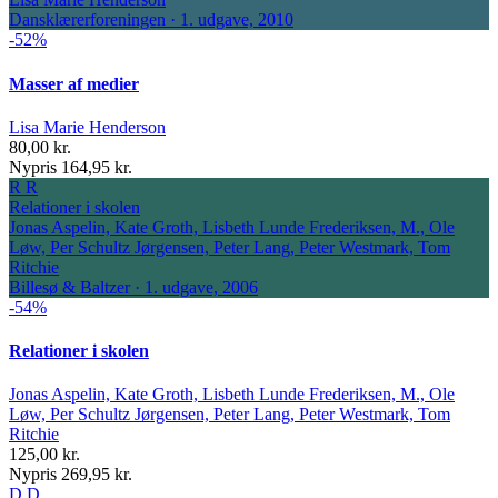
Dansklærerforeningen · 1. udgave, 2010
-52%
Masser af medier
Lisa Marie Henderson
80,00 kr.
Nypris 164,95 kr.
R
R
Relationer i skolen
Jonas Aspelin, Kate Groth, Lisbeth Lunde Frederiksen, M., Ole
Løw, Per Schultz Jørgensen, Peter Lang, Peter Westmark, Tom
Ritchie
Billesø & Baltzer · 1. udgave, 2006
-54%
Relationer i skolen
Jonas Aspelin, Kate Groth, Lisbeth Lunde Frederiksen, M., Ole
Løw, Per Schultz Jørgensen, Peter Lang, Peter Westmark, Tom
Ritchie
125,00 kr.
Nypris 269,95 kr.
D
D