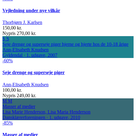
Vejledning under nye vilkår
Thorbjørn J. Karlsen
150,00 kr.
Nypris 270,00 kr.
S
S
Seje drenge og superseje piger
hjerne og hjerte hos de 10-18 årige
Ann-Elisabeth Knudsen
Gyldendal · 1. udgave, 2007
-60%
Seje drenge og superseje piger
Ann-Elisabeth Knudsen
100,00 kr.
Nypris 249,00 kr.
M
M
Masser af medier
Lisa Marie Henderson, Lisa Maria Henderson
Dansklærerforeningen · 1. udgave, 2010
-85%
Masser af medier