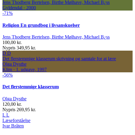
Jens Thodberg Bertelsen, Birthe Mølhave, Michael B¿ss
Gyldendal · 2000
-71%
Religion En grundbog i livsanskuelser
Jens Thodberg Bertelsen, Birthe Mølhave, Michael B¿ss
100,00 kr.
Nypris 349,95 kr.
D
D
Det flerstemmige klasserum
skrivning og samtale for at lære
Olga Dysthe
Klim · 1. udgave, 1997
-56%
Det flerstemmige klasserum
Olga Dysthe
120,00 kr.
Nypris 269,95 kr.
L
L
Læseforståelse
Ivar Bråten