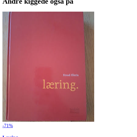
Andre kiggede også på
-71%