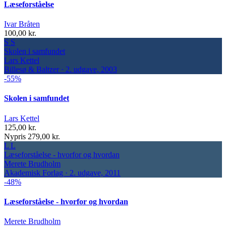
Læseforståelse
Ivar Bråten
100,00 kr.
S
S
Skolen i samfundet
Lars Kettel
Billesø & Baltzer · 2. udgave, 2003
-55%
Skolen i samfundet
Lars Kettel
125,00 kr.
Nypris 279,00 kr.
L
L
Læseforståelse - hvorfor og hvordan
Merete Brudholm
Akademisk Forlag · 2. udgave, 2011
-48%
Læseforståelse - hvorfor og hvordan
Merete Brudholm