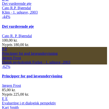
Det vurderende øje
Cato R.P. Bjørndal
Klim · 1. udgave, 2003
-44%
Det vurderende øje
Cato R. P. Bjørndal
100,00 kr.
Nypris 180,00 kr.
P
P
Principper for god læseundervisning
Jørgen Frost
Dansk psykologisk Forlag · 1. udgave, 2003
-62%
Principper for god læseundervisning
Jørgen Frost
85,00 kr.
Nypris 225,00 kr.
E
E
Evaluering i et dialogisk perspektiv
Kari Smith