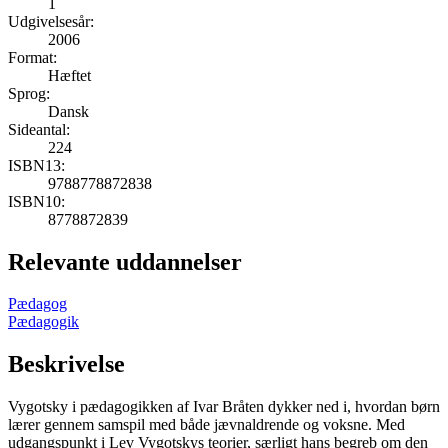
1
Udgivelsesår:
2006
Format:
Hæftet
Sprog:
Dansk
Sideantal:
224
ISBN13:
9788778872838
ISBN10:
8778872839
Relevante uddannelser
Pædagog
Pædagogik
Beskrivelse
Vygotsky i pædagogikken af Ivar Bråten dykker ned i, hvordan børn
lærer gennem samspil med både jævnaldrende og voksne. Med
udgangspunkt i Lev Vygotskys teorier, særligt hans begreb om den