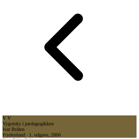
V
V
Vygotsky i pædagogikken
Ivar Bråten
Frydenlund · 1. udgave, 2006