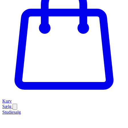
Kurv
Sælg
Studiesalg