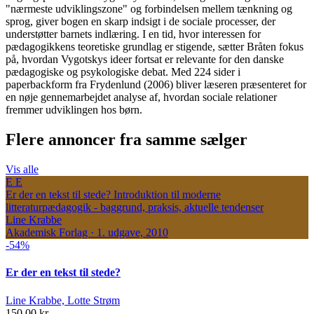
"nærmeste udviklingszone" og forbindelsen mellem tænkning og
sprog, giver bogen en skarp indsigt i de sociale processer, der
understøtter barnets indlæring. I en tid, hvor interessen for
pædagogikkens teoretiske grundlag er stigende, sætter Bråten fokus
på, hvordan Vygotskys ideer fortsat er relevante for den danske
pædagogiske og psykologiske debat. Med 224 sider i
paperbackform fra Frydenlund (2006) bliver læseren præsenteret for
en nøje gennemarbejdet analyse af, hvordan sociale relationer
fremmer udviklingen hos børn.
Flere annoncer fra samme sælger
Vis alle
E
E
Er der en tekst til stede?
Introduktion til moderne
litteraturpædagogik - baggrund, praksis, aktuelle tendenser
Line Krabbe
Akademisk Forlag · 1. udgave, 2010
-54%
Er der en tekst til stede?
Line Krabbe, Lotte Strøm
150,00 kr.