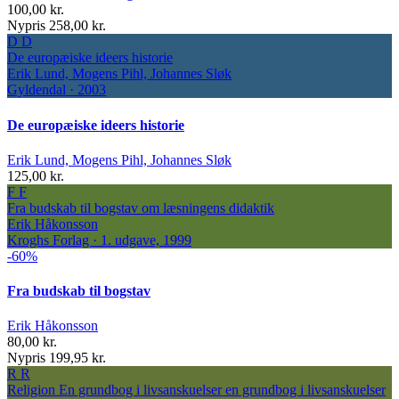
100,00 kr.
Nypris 258,00 kr.
D
D
De europæiske ideers historie
Erik Lund, Mogens Pihl, Johannes Sløk
Gyldendal · 2003
De europæiske ideers historie
Erik Lund, Mogens Pihl, Johannes Sløk
125,00 kr.
F
F
Fra budskab til bogstav
om læsningens didaktik
Erik Håkonsson
Kroghs Forlag · 1. udgave, 1999
-60%
Fra budskab til bogstav
Erik Håkonsson
80,00 kr.
Nypris 199,95 kr.
R
R
Religion En grundbog i livsanskuelser
en grundbog i livsanskuelser