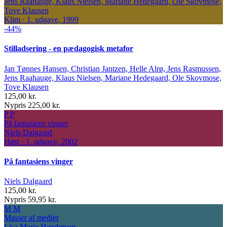
Jens Raahauge, Klaus Nielsen, Mariane Hedegaard, Ole Skovmose,
Tove Klausen
Klim · 1. udgave, 1999
-44%
Stilladsering - en pædagogisk metafor
Jan Tønnes Hansen, Christian Jantzen, Helle Alrø, Jens Rasmussen,
Jens Raahauge, Klaus Nielsen, Mariane Hedegaard, Ole Skovmose,
Tove Klausen
125,00 kr.
Nypris 225,00 kr.
P
P
På fantasiens vinger
Niels Dalgaard
Høst · 1. udgave, 2002
På fantasiens vinger
Niels Dalgaard
125,00 kr.
Nypris 59,95 kr.
M
M
Masser af medier
Lisa Marie Henderson