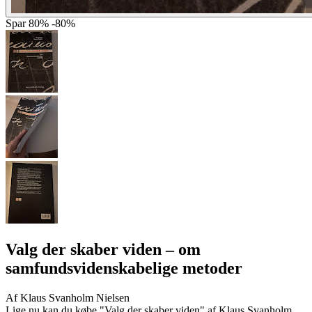
Spar
80%
-80%
Valg der skaber viden
– om
samfundsvidenskabelige metoder
Af
Klaus Svanholm Nielsen
Lige nu kan du købe "Valg der skaber viden" af Klaus Svanholm