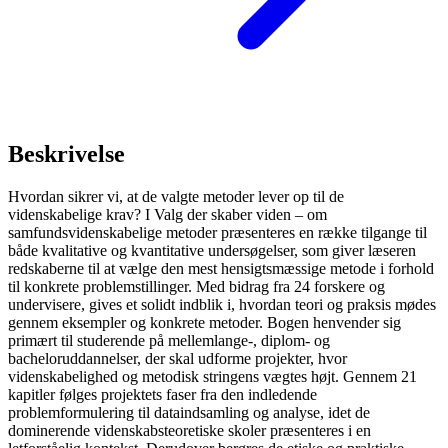
Beskrivelse
Hvordan sikrer vi, at de valgte metoder lever op til de
videnskabelige krav? I Valg der skaber viden – om
samfundsvidenskabelige metoder præsenteres en række tilgange til
både kvalitative og kvantitative undersøgelser, som giver læseren
redskaberne til at vælge den mest hensigtsmæssige metode i forhold
til konkrete problemstillinger. Med bidrag fra 24 forskere og
undervisere, gives et solidt indblik i, hvordan teori og praksis mødes
gennem eksempler og konkrete metoder. Bogen henvender sig
primært til studerende på mellemlange-, diplom- og
bacheloruddannelser, der skal udforme projekter, hvor
videnskabelighed og metodisk stringens vægtes højt. Gennem 21
kapitler følges projektets faser fra den indledende
problemformulering til dataindsamling og analyse, idet de
dominerende videnskabsteoretiske skoler præsenteres i en