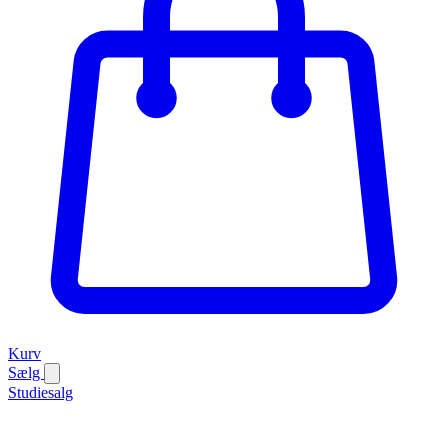
Kurv
Sælg
Studiesalg