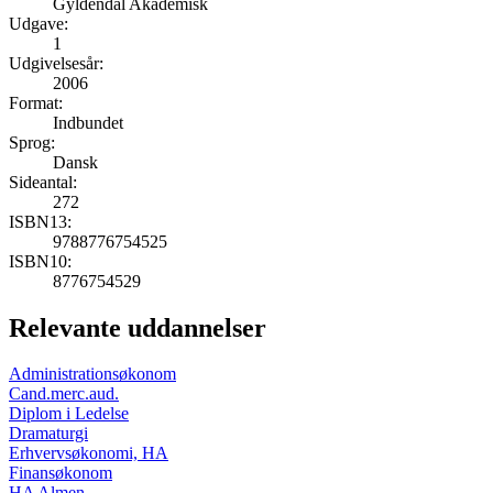
Gyldendal Akademisk
Udgave:
1
Udgivelsesår:
2006
Format:
Indbundet
Sprog:
Dansk
Sideantal:
272
ISBN13:
9788776754525
ISBN10:
8776754529
Relevante uddannelser
Administrationsøkonom
Cand.merc.aud.
Diplom i Ledelse
Dramaturgi
Erhvervsøkonomi, HA
Finansøkonom
HA Almen