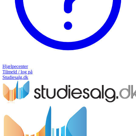
Hjælpecenter
Tilmeld / log på
Studiesalg.dk