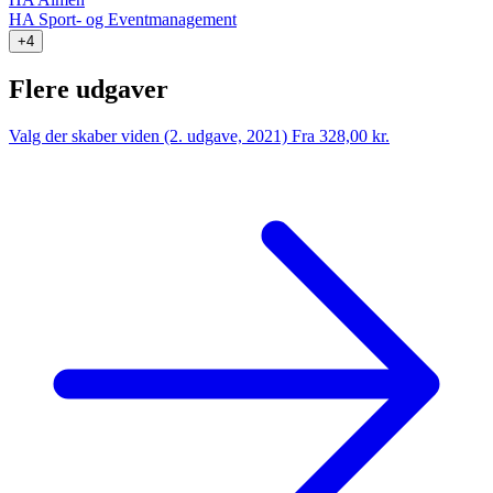
HA Sport- og Eventmanagement
+4
Flere udgaver
Valg der skaber viden (2. udgave, 2021)
Fra 328,00 kr.