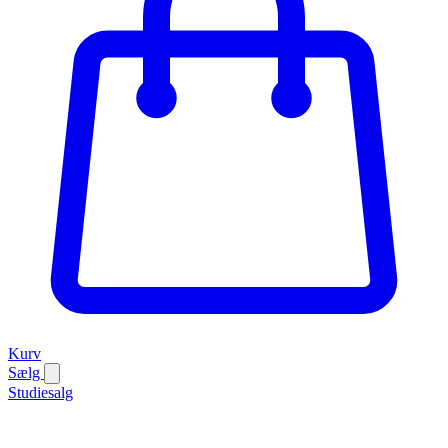
Kurv
Sælg
Studiesalg