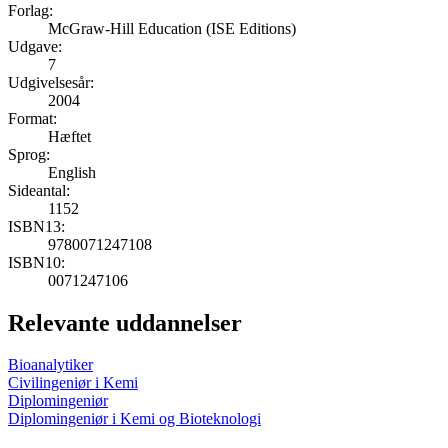
Forlag:
McGraw-Hill Education (ISE Editions)
Udgave:
7
Udgivelsesår:
2004
Format:
Hæftet
Sprog:
English
Sideantal:
1152
ISBN13:
9780071247108
ISBN10:
0071247106
Relevante uddannelser
Bioanalytiker
Civilingeniør i Kemi
Diplomingeniør
Diplomingeniør i Kemi og Bioteknologi