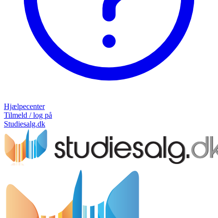
Hjælpecenter
Tilmeld / log på
Studiesalg.dk