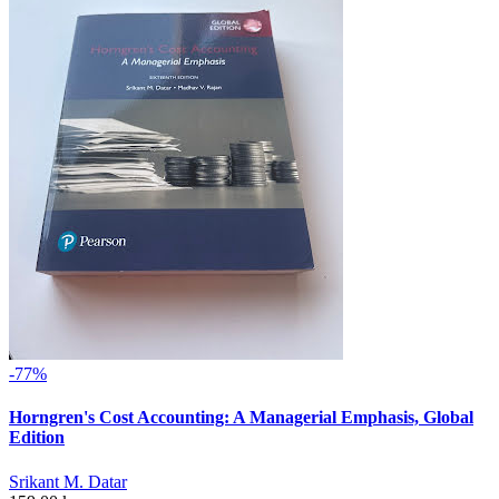
-77%
Horngren's Cost Accounting: A Managerial Emphasis, Global
Edition
Srikant M. Datar