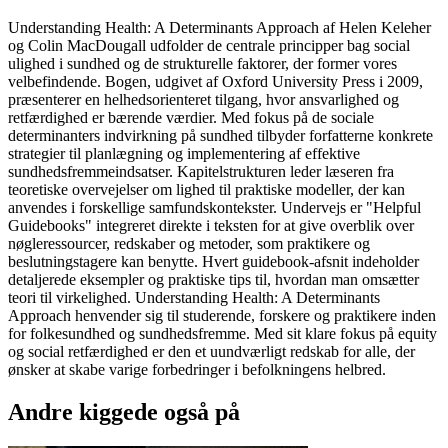
Understanding Health: A Determinants Approach af Helen Keleher
og Colin MacDougall udfolder de centrale principper bag social
ulighed i sundhed og de strukturelle faktorer, der former vores
velbefindende. Bogen, udgivet af Oxford University Press i 2009,
præsenterer en helhedsorienteret tilgang, hvor ansvarlighed og
retfærdighed er bærende værdier. Med fokus på de sociale
determinanters indvirkning på sundhed tilbyder forfatterne konkrete
strategier til planlægning og implementering af effektive
sundhedsfremmeindsatser. Kapitelstrukturen leder læseren fra
teoretiske overvejelser om lighed til praktiske modeller, der kan
anvendes i forskellige samfundskontekster. Undervejs er "Helpful
Guidebooks" integreret direkte i teksten for at give overblik over
nøgleressourcer, redskaber og metoder, som praktikere og
beslutningstagere kan benytte. Hvert guidebook-afsnit indeholder
detaljerede eksempler og praktiske tips til, hvordan man omsætter
teori til virkelighed. Understanding Health: A Determinants
Approach henvender sig til studerende, forskere og praktikere inden
for folkesundhed og sundhedsfremme. Med sit klare fokus på equity
og social retfærdighed er den et uundværligt redskab for alle, der
ønsker at skabe varige forbedringer i befolkningens helbred.
Andre kiggede også på