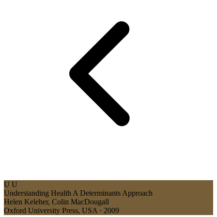
U
U
Understanding Health
A Determinants Approach
Helen Keleher, Colin MacDougall
Oxford University Press, USA · 2009