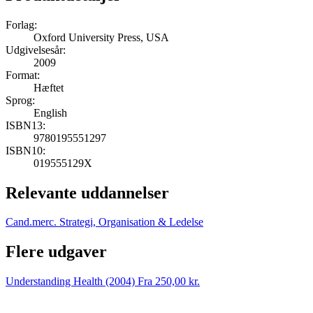
Forlag:
Oxford University Press, USA
Udgivelsesår:
2009
Format:
Hæftet
Sprog:
English
ISBN13:
9780195551297
ISBN10:
019555129X
Relevante uddannelser
Cand.merc. Strategi, Organisation & Ledelse
Flere udgaver
Understanding Health (2004)
Fra 250,00 kr.