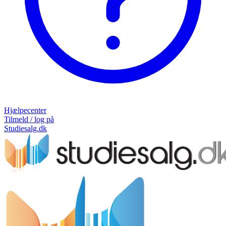
Hjælpecenter
Tilmeld / log på
Studiesalg.dk