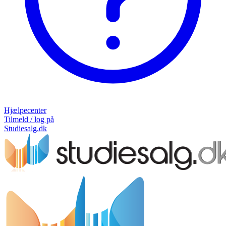
Hjælpecenter
Tilmeld / log på
Studiesalg.dk