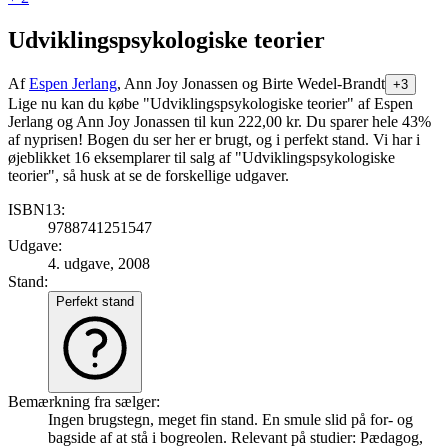
Udviklingspsykologiske teorier
Af
Espen Jerlang
, Ann Joy Jonassen og Birte Wedel-Brandt
+3
Lige nu kan du købe "Udviklingspsykologiske teorier" af Espen
Jerlang og Ann Joy Jonassen til kun 222,00 kr. Du sparer hele 43%
af nyprisen! Bogen du ser her er brugt, og i perfekt stand. Vi har i
øjeblikket 16 eksemplarer til salg af "Udviklingspsykologiske
teorier", så husk at se de forskellige udgaver.
ISBN13:
9788741251547
Udgave:
4. udgave, 2008
Stand:
Perfekt stand
Bemærkning fra sælger:
Ingen brugstegn, meget fin stand. En smule slid på for- og
bagside af at stå i bogreolen. Relevant på studier: Pædagog,