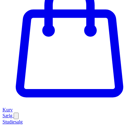
Kurv
Sælg
Studiesalg