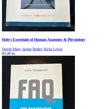
Hole's Essentials of Human Anatomy & Physiology
David Shier, Jackie Butler, Ricki Lewis
85,00 kr.