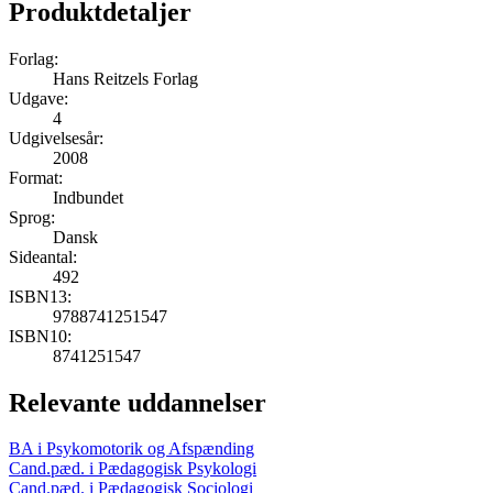
Produktdetaljer
Forlag:
Hans Reitzels Forlag
Udgave:
4
Udgivelsesår:
2008
Format:
Indbundet
Sprog:
Dansk
Sideantal:
492
ISBN13:
9788741251547
ISBN10:
8741251547
Relevante uddannelser
BA i Psykomotorik og Afspænding
Cand.pæd. i Pædagogisk Psykologi
Cand.pæd. i Pædagogisk Sociologi