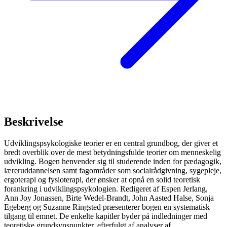
Beskrivelse
Udviklingspsykologiske teorier er en central grundbog, der giver et
bredt overblik over de mest betydningsfulde teorier om menneskelig
udvikling. Bogen henvender sig til studerende inden for pædagogik,
læreruddannelsen samt fagområder som socialrådgivning, sygepleje,
ergoterapi og fysioterapi, der ønsker at opnå en solid teoretisk
forankring i udviklingspsykologien. Redigeret af Espen Jerlang,
Ann Joy Jonassen, Birte Wedel-Brandt, John Aasted Halse, Sonja
Egeberg og Suzanne Ringsted præsenterer bogen en systematisk
tilgang til emnet. De enkelte kapitler byder på indledninger med
teoretiske grundsynspunkter, efterfulgt af analyser af