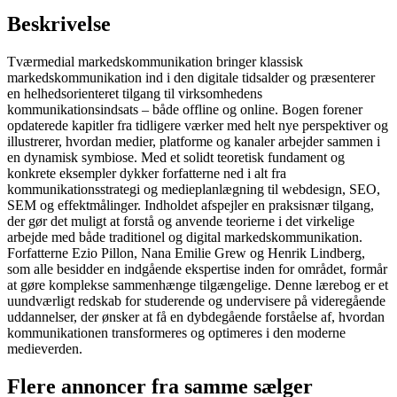
Beskrivelse
Tværmedial markedskommunikation bringer klassisk
markedskommunikation ind i den digitale tidsalder og præsenterer
en helhedsorienteret tilgang til virksomhedens
kommunikationsindsats – både offline og online. Bogen forener
opdaterede kapitler fra tidligere værker med helt nye perspektiver og
illustrerer, hvordan medier, platforme og kanaler arbejder sammen i
en dynamisk symbiose. Med et solidt teoretisk fundament og
konkrete eksempler dykker forfatterne ned i alt fra
kommunikationsstrategi og medieplanlægning til webdesign, SEO,
SEM og effektmålinger. Indholdet afspejler en praksisnær tilgang,
der gør det muligt at forstå og anvende teorierne i det virkelige
arbejde med både traditionel og digital markedskommunikation.
Forfatterne Ezio Pillon, Nana Emilie Grew og Henrik Lindberg,
som alle besidder en indgående ekspertise inden for området, formår
at gøre komplekse sammenhænge tilgængelige. Denne lærebog er et
uundværligt redskab for studerende og undervisere på videregående
uddannelser, der ønsker at få en dybdegående forståelse af, hvordan
kommunikationen transformeres og optimeres i den moderne
medieverden.
Flere annoncer fra samme sælger