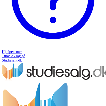
Hjælpecenter
Tilmeld / log på
Studiesalg.dk