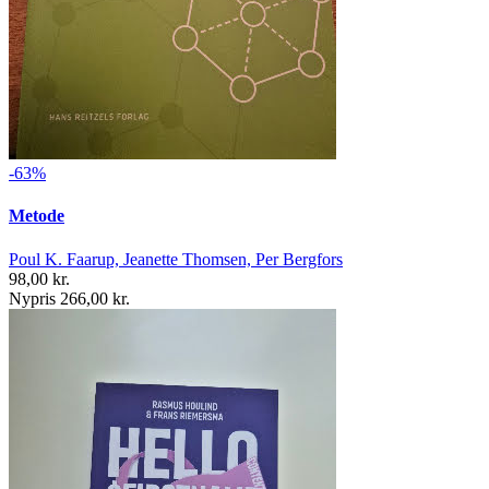
-63%
Metode
Poul K. Faarup, Jeanette Thomsen, Per Bergfors
98,00 kr.
Nypris 266,00 kr.