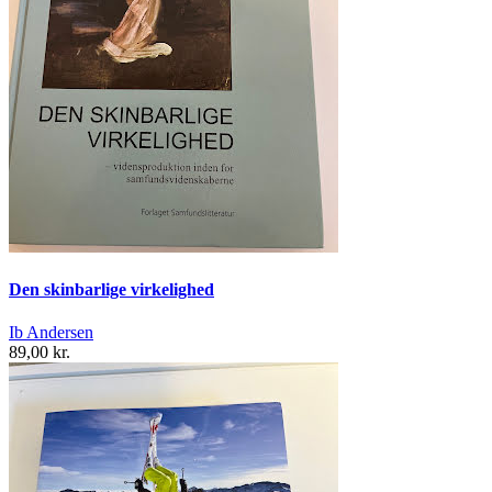
Den skinbarlige virkelighed
Ib Andersen
89,00 kr.