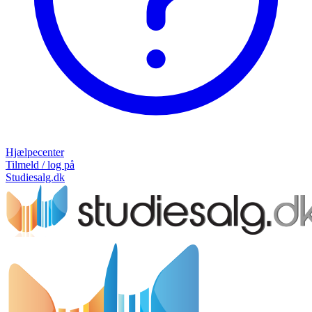
Hjælpecenter
Tilmeld / log på
Studiesalg.dk