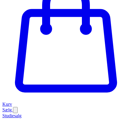
Kurv
Sælg
Studiesalg