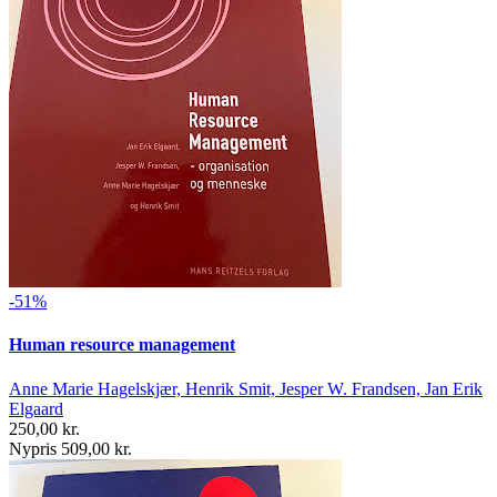
-51%
Human resource management
Anne Marie Hagelskjær, Henrik Smit, Jesper W. Frandsen, Jan Erik
Elgaard
250,00 kr.
Nypris 509,00 kr.