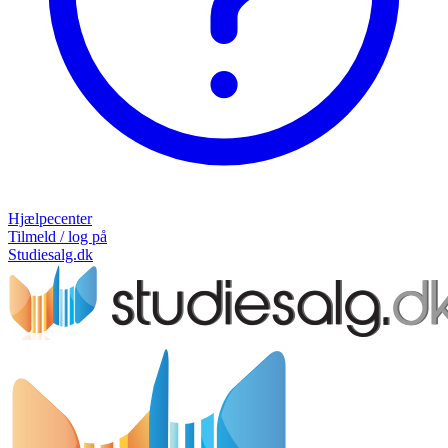
Hjælpecenter
Tilmeld / log på
Studiesalg.dk