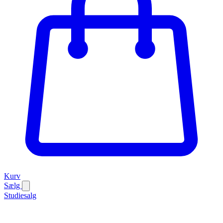
Kurv
Sælg
Studiesalg