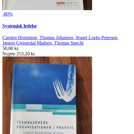
-80%
Systemisk ledelse
Carsten Hornstrup, Thomas Johansen, Jesper Loehr-Petersen,
Jørgen Gjengedal Madsen, Thomas Specht
50,00 kr.
Nypris 253,20 kr.