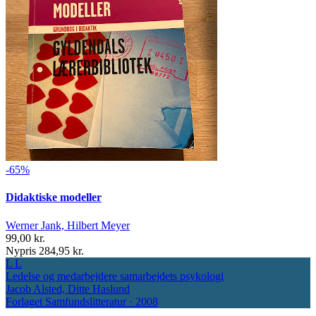
-65%
Didaktiske modeller
Werner Jank, Hilbert Meyer
99,00 kr.
Nypris 284,95 kr.
L
L
Ledelse og medarbejdere
samarbejdets psykologi
Jacob Alsted, Ditte Haslund
Forlaget Samfundslitteratur · 2008