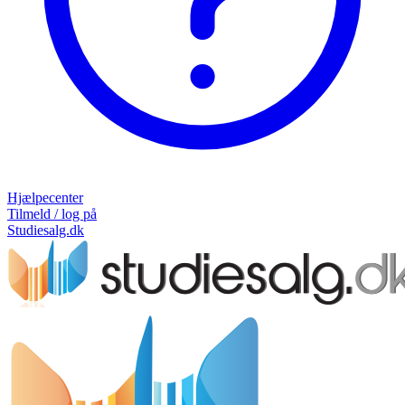
Hjælpecenter
Tilmeld / log på
Studiesalg.dk