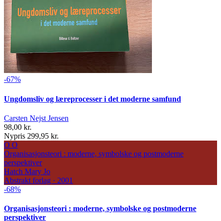
-67%
Ungdomsliv og læreprocesser i det moderne samfund
Carsten Nejst Jensen
98,00 kr.
Nypris 299,95 kr.
O
O
Organisasjonsteori : moderne, symbolske og postmoderne
perspektiver
Hatch Mary Jo
Abstrakt forlag · 2001
-68%
Organisasjonsteori : moderne, symbolske og postmoderne
perspektiver