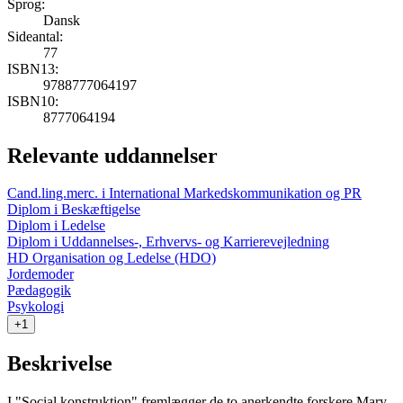
Sprog:
Dansk
Sideantal:
77
ISBN13:
9788777064197
ISBN10:
8777064194
Relevante uddannelser
Cand.ling.merc. i International Markedskommunikation og PR
Diplom i Beskæftigelse
Diplom i Ledelse
Diplom i Uddannelses-, Erhvervs- og Karrierevejledning
HD Organisation og Ledelse (HDO)
Jordemoder
Pædagogik
Psykologi
+1
Beskrivelse
I "Social konstruktion" fremlægger de to anerkendte forskere Mary