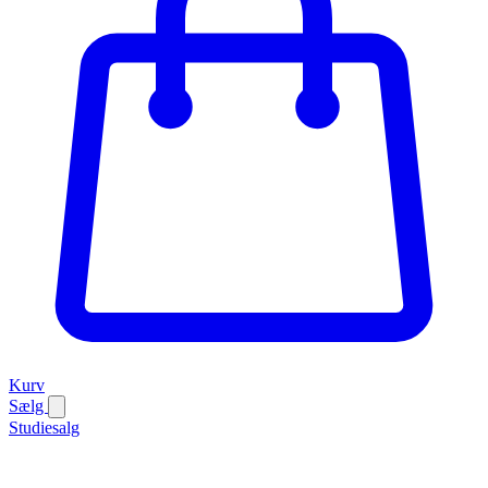
Kurv
Sælg
Studiesalg