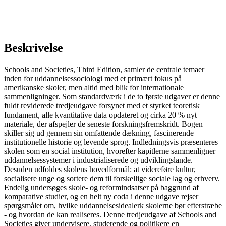
Beskrivelse
Schools and Societies, Third Edition, samler de centrale temaer
inden for uddannelsessociologi med et primært fokus på
amerikanske skoler, men altid med blik for internationale
sammenligninger. Som standardværk i de to første udgaver er denne
fuldt reviderede tredjeudgave forsynet med et styrket teoretisk
fundament, alle kvantitative data opdateret og cirka 20 % nyt
materiale, der afspejler de seneste forskningsfremskridt. Bogen
skiller sig ud gennem sin omfattende dækning, fascinerende
institutionelle historie og levende sprog. Indledningsvis præsenteres
skolen som en social institution, hvorefter kapitlerne sammenligner
uddannelsessystemer i industrialiserede og udviklingslande.
Desuden udfoldes skolens hovedformål: at videreføre kultur,
socialisere unge og sortere dem til forskellige sociale lag og erhverv.
Endelig undersøges skole- og reformindsatser på baggrund af
komparative studier, og en helt ny coda i denne udgave rejser
spørgsmålet om, hvilke uddannelsesidealerk skolerne bør efterstræbe
- og hvordan de kan realiseres. Denne tredjeudgave af Schools and
Societies giver undervisere, studerende og politikere en