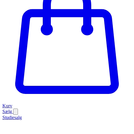
Kurv
Sælg
Studiesalg