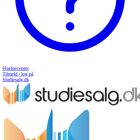
Hjælpecenter
Tilmeld / log på
Studiesalg.dk