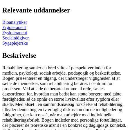
Relevante uddannelser
Bioanalytiker
Ergoterapeut
Fysioterapeut
Socialrådgiver
Sygeplejerske
Beskrivelse
Rehabilitering samler en bred vifte af perspektiver inden for
medicin, psykologi, socialt arbejde, pædagogik og beskæftigelse.
Bogen præsenterer en tilgang, der understreger vigtigheden af at
sætte de mennesker, som rehabilitering berører, i centrum for
processen. Ved at lade de berørte komme til orde, sættes
dagsordenen for, hvordan man bedst kan støtte borgere med tabte
færdigheder, så de opnår en større livskvalitet efter sygdom eller
skade. Med afsæt i en samfundsmæssig forståelse af rehabilitering,
tilbyder denne bog en tværfaglig diskussion om de muligheder og
faldgruber, der kan opstå, når man arbejder med individuelle
rehabiliteringsforløb. Bogen indleder med personlige fortællinger,
der placerer de teoretiske afsnit i en konkret og dagligdags kontekst.