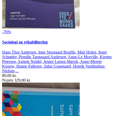
-76%
Sociologi og rehabilitering
Hans Thor Andersen, Inge Storgaard Bonfils, Mari Holen, Inger
Schrøder, Pernille Tanggaard Andersen, Anne-Le Morville, Kirsten
Petersen, Agnete Neidel, Jesper Larsen Mærsk, Anne-Merete
Kissow, Hanne Pallesen, Sidse Grangaard, Henrik Vardinghus-
Nielsen,...
80,00 kr.
Nypris 329,00 kr.