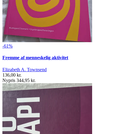
-61%
Fremme af menneskelig aktivitet
Elizabeth A. Townsend
136,00 kr.
Nypris 344,95 kr.