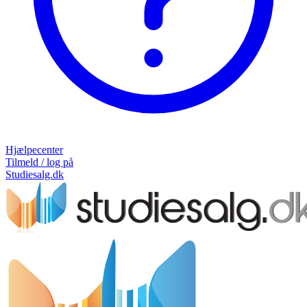
Hjælpecenter
Tilmeld / log på
Studiesalg.dk