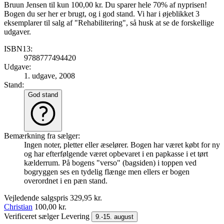
Bruun Jensen til kun 100,00 kr. Du sparer hele 70% af nyprisen!
Bogen du ser her er brugt, og i god stand. Vi har i øjeblikket 3
eksemplarer til salg af "Rehabilitering", så husk at se de forskellige
udgaver.
ISBN13:
9788777494420
Udgave:
1. udgave, 2008
Stand:
God stand
Bemærkning fra sælger:
Ingen noter, pletter eller æselører. Bogen har været købt for ny
og har efterfølgende været opbevaret i en papkasse i et tørt
kælderrum. På bogens "verso" (bagsiden) i toppen ved
bogryggen ses en tydelig flænge men ellers er bogen
overordnet i en pæn stand.
Vejledende salgspris
329,95 kr.
Christian
100,00 kr.
Verificeret sælger
Levering
9.-15. august