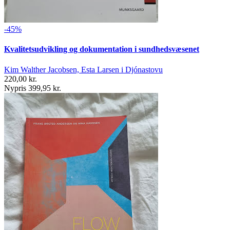
-45%
Kvalitetsudvikling og dokumentation i sundhedsvæsenet
Kim Walther Jacobsen, Esta Larsen i Djónastovu
220,00 kr.
Nypris 399,95 kr.