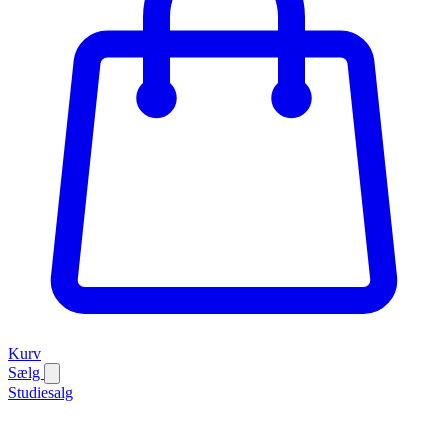
Kurv
Sælg
Studiesalg