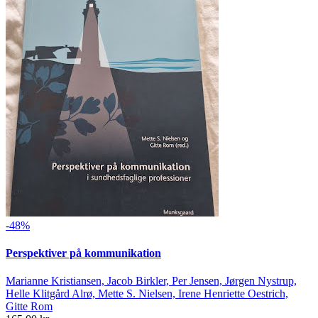
-48%
Perspektiver på kommunikation
Marianne Kristiansen, Jacob Birkler, Per Jensen, Jørgen Nystrup,
Helle Klitgård Alrø, Mette S. Nielsen, Irene Henriette Oestrich,
Gitte Rom