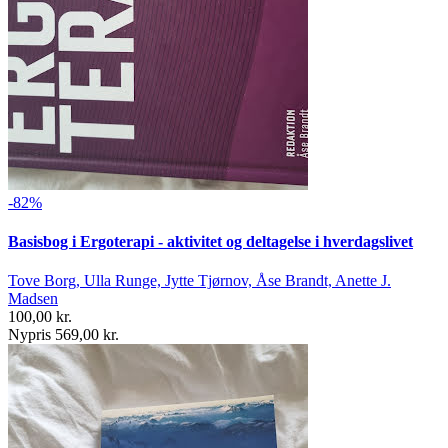
-82%
Basisbog i Ergoterapi - aktivitet og deltagelse i hverdagslivet
Tove Borg, Ulla Runge, Jytte Tjørnov, Åse Brandt, Anette J.
Madsen
100,00 kr.
Nypris 569,00 kr.