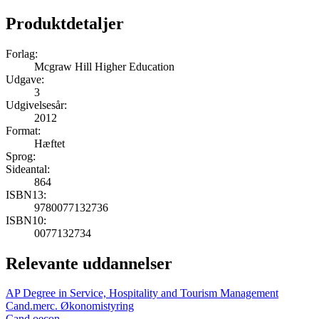
Produktdetaljer
Forlag:
Mcgraw Hill Higher Education
Udgave:
3
Udgivelsesår:
2012
Format:
Hæftet
Sprog:
Sideantal:
864
ISBN13:
9780077132736
ISBN10:
0077132734
Relevante uddannelser
AP Degree in Service, Hospitality and Tourism Management
Cand.merc. Økonomistyring
Cand.oecon.