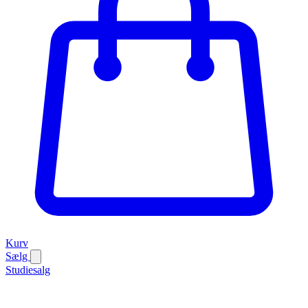
Kurv
Sælg
Studiesalg