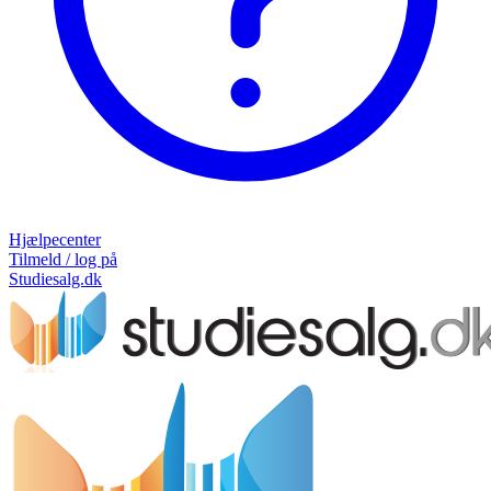
Hjælpecenter
Tilmeld / log på
Studiesalg.dk