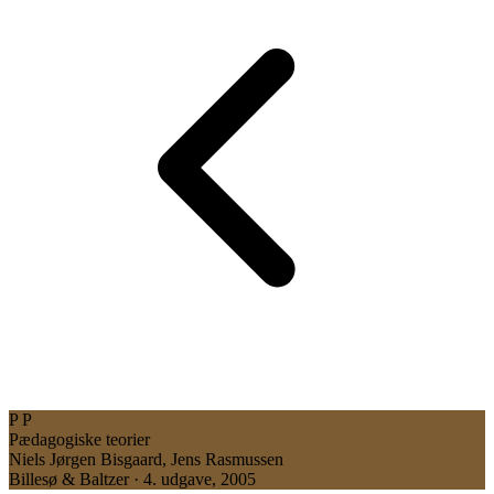
P
P
Pædagogiske teorier
Niels Jørgen Bisgaard, Jens Rasmussen
Billesø & Baltzer · 4. udgave, 2005