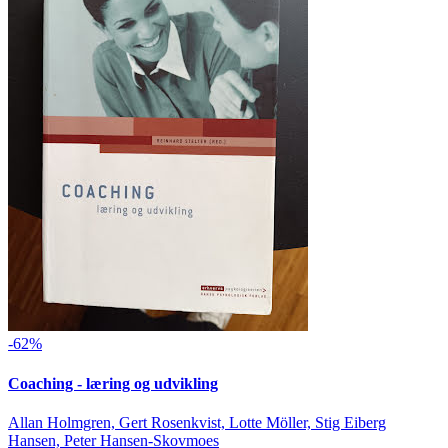
-62%
Coaching - læring og udvikling
Allan Holmgren, Gert Rosenkvist, Lotte Möller, Stig Eiberg
Hansen, Peter Hansen-Skovmoes