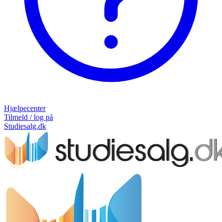
Hjælpecenter
Tilmeld / log på
Studiesalg.dk