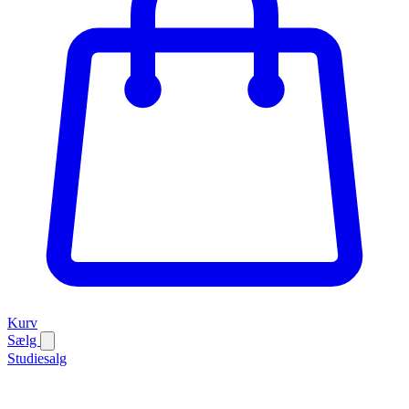
Kurv
Sælg
Studiesalg