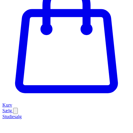
Kurv
Sælg
Studiesalg