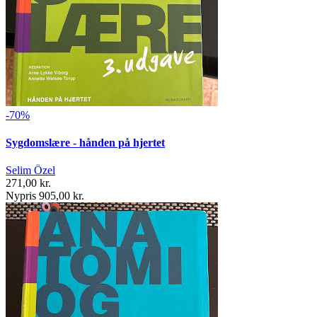
-70%
Sygdomslære - hånden på hjertet
Selim Özel
271,00 kr.
Nypris 905,00 kr.