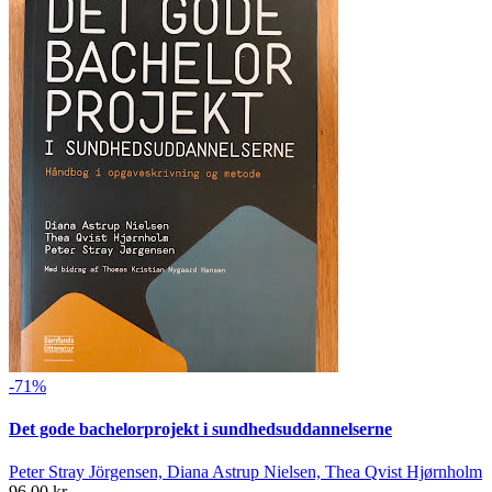
-71%
Det gode bachelorprojekt i sundhedsuddannelserne
Peter Stray Jörgensen, Diana Astrup Nielsen, Thea Qvist Hjørnholm
96,00 kr.