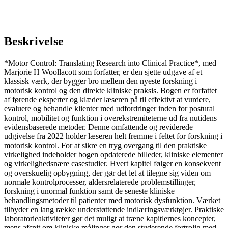
Beskrivelse
*Motor Control: Translating Research into Clinical Practice*, med
Marjorie H Woollacott som forfatter, er den sjette udgave af et
klassisk værk, der bygger bro mellem den nyeste forskning i
motorisk kontrol og den direkte kliniske praksis. Bogen er forfattet
af førende eksperter og klæder læseren på til effektivt at vurdere,
evaluere og behandle klienter med udfordringer inden for postural
kontrol, mobilitet og funktion i overekstremiteterne ud fra nutidens
evidensbaserede metoder. Denne omfattende og reviderede
udgivelse fra 2022 holder læseren helt fremme i feltet for forskning i
motorisk kontrol. For at sikre en tryg overgang til den praktiske
virkelighed indeholder bogen opdaterede billeder, kliniske elementer
og virkelighedsnære casestudier. Hvert kapitel følger en konsekvent
og overskuelig opbygning, der gør det let at tilegne sig viden om
normale kontrolprocesser, aldersrelaterede problemstillinger,
forskning i unormal funktion samt de seneste kliniske
behandlingsmetoder til patienter med motorisk dysfunktion. Værket
tilbyder en lang række understøttende indlæringsværktøjer. Praktiske
laboratorieaktiviteter gør det muligt at træne kapitlernes koncepter,
mens afsnit om kliniske målinger gør den studerende fortrolig med