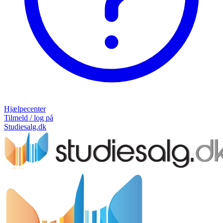
Hjælpecenter
Tilmeld / log på
Studiesalg.dk