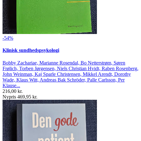
-54%
Klinisk sundhedspsykologi
Bobby Zachariae, Marianne Rosendal, Bo Netterstrøm, Søren
Frølich, Torben Jørgensen, Niels Christian Hvidt, Raben Rosenberg,
John Weinman, Kaj Sparle Christensen, Mikkel Arendt, Dorothy
Wade, Klaus Witt, Andreas Bak Schröder, Palle Carlsson, Per
Klause...
216,00 kr.
Nypris 469,95 kr.