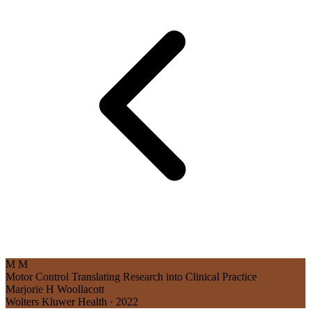
M
M
Motor Control
Translating Research into Clinical Practice
Marjorie H Woollacott
Wolters Kluwer Health · 2022