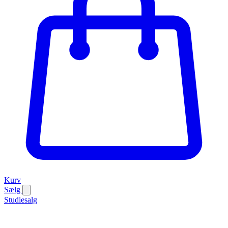
Kurv
Sælg
Studiesalg