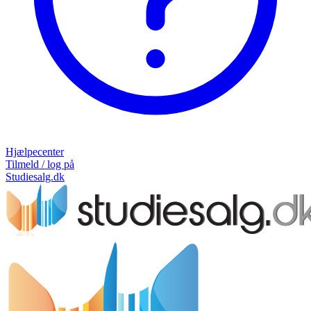
Hjælpecenter
Tilmeld / log på
Studiesalg.dk