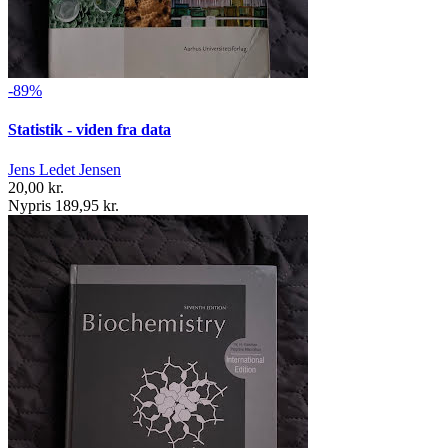
-89%
Statistik - viden fra data
Jens Ledet Jensen
20,00 kr.
Nypris 189,95 kr.