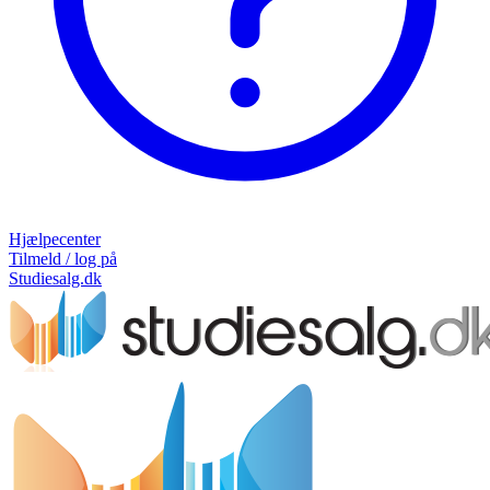
Hjælpecenter
Tilmeld / log på
Studiesalg.dk