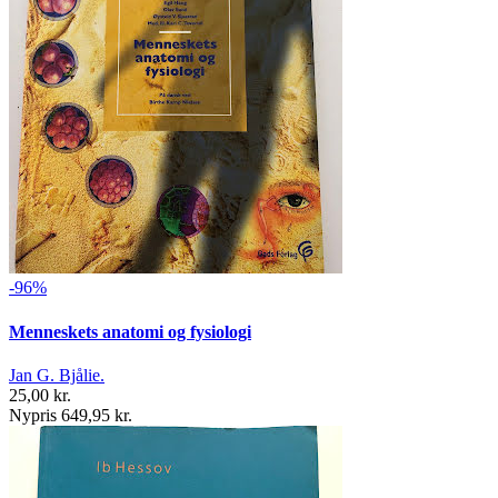
-96%
Menneskets anatomi og fysiologi
Jan G. Bjålie.
25,00 kr.
Nypris 649,95 kr.