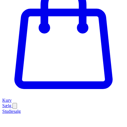
Kurv
Sælg
Studiesalg