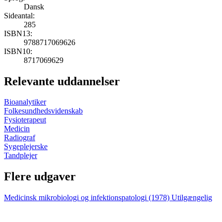
Dansk
Sideantal:
285
ISBN13:
9788717069626
ISBN10:
8717069629
Relevante uddannelser
Bioanalytiker
Folkesundhedsvidenskab
Fysioterapeut
Medicin
Radiograf
Sygeplejerske
Tandplejer
Flere udgaver
Medicinsk mikrobiologi og infektionspatologi (1978)
Utilgængelig