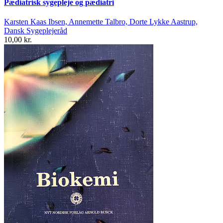
Pædiatrisk sygepleje og pædiatri
Karsten Kaas Ibsen, Annemette Talbro, Dorte Lykke Aastrup,
Dansk Sygeplejeråd
10,00 kr.