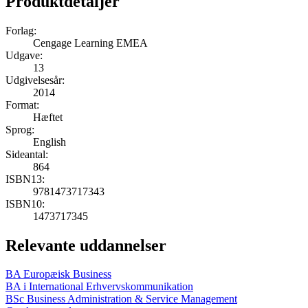
Produktdetaljer
Forlag:
Cengage Learning EMEA
Udgave:
13
Udgivelsesår:
2014
Format:
Hæftet
Sprog:
English
Sideantal:
864
ISBN13:
9781473717343
ISBN10:
1473717345
Relevante uddannelser
BA Europæisk Business
BA i International Erhvervskommunikation
BSc Business Administration & Service Management