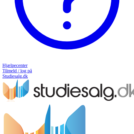
Hjælpecenter
Tilmeld / log på
Studiesalg.dk