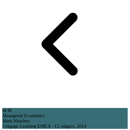
M
M
Managerial Economics
Mark Hirschey
Cengage Learning EMEA · 13. udgave, 2014