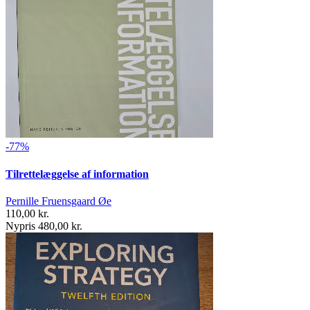
-77%
Tilrettelæggelse af information
Pernille Fruensgaard Øe
110,00 kr.
Nypris 480,00 kr.