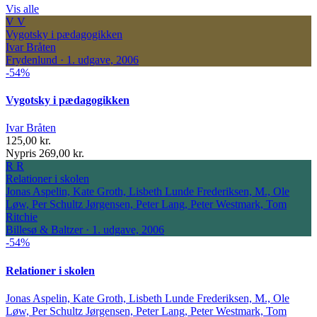
Vis alle
V
V
Vygotsky i pædagogikken
Ivar Bråten
Frydenlund · 1. udgave, 2006
-54%
Vygotsky i pædagogikken
Ivar Bråten
125,00 kr.
Nypris 269,00 kr.
R
R
Relationer i skolen
Jonas Aspelin, Kate Groth, Lisbeth Lunde Frederiksen, M., Ole
Løw, Per Schultz Jørgensen, Peter Lang, Peter Westmark, Tom
Ritchie
Billesø & Baltzer · 1. udgave, 2006
-54%
Relationer i skolen
Jonas Aspelin, Kate Groth, Lisbeth Lunde Frederiksen, M., Ole
Løw, Per Schultz Jørgensen, Peter Lang, Peter Westmark, Tom