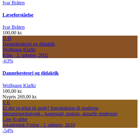
Ivar Bråten
Læseforståelse
Ivar Bråten
100,00 kr.
D
D
Dannelsesteori og didaktik
Wolfgang Klafki
Klim · 2. udgave, 2002
-63%
Dannelsesteori og didaktik
Wolfgang Klafki
100,00 kr.
Nypris 269,00 kr.
E
E
Er der en tekst til stede?
Introduktion til moderne
litteraturpædagogik - baggrund, praksis, aktuelle tendenser
Line Krabbe
Akademisk Forlag · 1. udgave, 2010
-54%