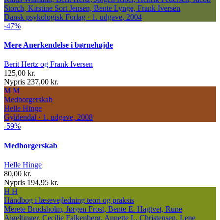
Storch, Kirstine Sort Jensen, Bente Lynge, Frank Iversen
Dansk psykologisk Forlag · 1. udgave, 2004
-47%
Mere Anerkendelse i børnehøjde
Berit Hertz og Frank Iversen
125,00 kr.
Nypris 237,00 kr.
M
M
Medborgerskab
Helle Hinge
Gyldendal · 1. udgave, 2008
-59%
Medborgerskab
Helle Hinge
80,00 kr.
Nypris 194,95 kr.
H
H
Håndbog i læsevejledning
teori og praksis
Merete Brudsholm, Jørgen Frost, Bente E. Hagtvet, Rune
Aigeltinger, Cecilie Falkenberg, Annette L. Christensen, Lene