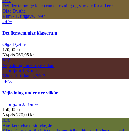
D
D
Det flerstemmige klasserum
skrivning og samtale for at lære
Olga Dysthe
Klim · 1. udgave, 1997
-56%
Det flerstemmige klasserum
Olga Dysthe
120,00 kr.
Nypris 269,95 kr.
V
V
Vejledning under nye vilkår
Thorbjørn J. Karlsen
Klim · 1. udgave, 2012
-44%
Vejledning under nye vilkår
Thorbjørn J. Karlsen
150,00 kr.
Nypris 270,00 kr.
A
A
Anerkendelse i børnehøjde
Klaus Wilmann, Berit Hertz, Jørgen Riber, Henrik Pedersen, Jacob