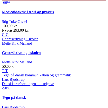
-66%
Mediedidaktik i teori og praksis
Stig Toke Gissel
100,00 kr.
Nypris 293,00 kr.
G
G
Genreskrivning i skolen
Mette Kirk Mailand
Genreskrivning i skolen
Mette Kirk Mailand
50,00 kr.
T
T
Tegn på dansk
kommunikation og grammatik
Lars Bjødstrup
Dansklærerforeningen · 1. udgave
-50%
Tegn på dansk
Lars Bjødstrup