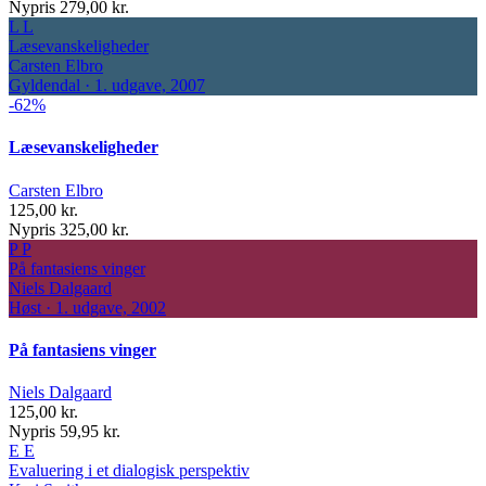
Nypris 279,00 kr.
L
L
Læsevanskeligheder
Carsten Elbro
Gyldendal · 1. udgave, 2007
-62%
Læsevanskeligheder
Carsten Elbro
125,00 kr.
Nypris 325,00 kr.
P
P
På fantasiens vinger
Niels Dalgaard
Høst · 1. udgave, 2002
På fantasiens vinger
Niels Dalgaard
125,00 kr.
Nypris 59,95 kr.
E
E
Evaluering i et dialogisk perspektiv