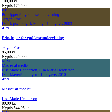
100,00 kr.
Nypris 175,50 kr.
P
P
Principper for god læseundervisning
Jørgen Frost
Dansk psykologisk Forlag · 1. udgave, 2003
-62%
Principper for god læseundervisning
Jørgen Frost
85,00 kr.
Nypris 225,00 kr.
M
M
Masser af medier
Lisa Marie Henderson, Lisa Maria Henderson
Dansklærerforeningen · 1. udgave, 2010
-85%
Masser af medier
Lisa Marie Henderson
80,00 kr.
Nypris 544,95 kr.