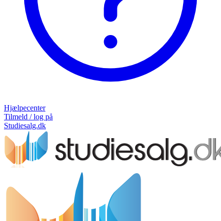
Hjælpecenter
Tilmeld / log på
Studiesalg.dk