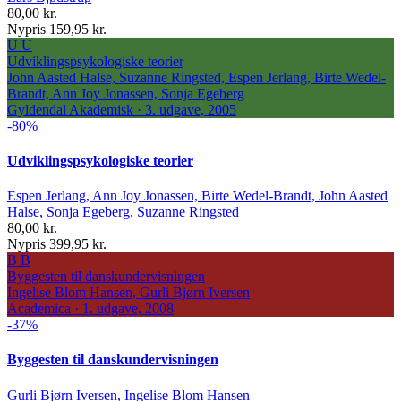
80,00 kr.
Nypris 159,95 kr.
U
U
Udviklingspsykologiske teorier
John Aasted Halse, Suzanne Ringsted, Espen Jerlang, Birte Wedel-
Brandt, Ann Joy Jonassen, Sonja Egeberg
Gyldendal Akademisk · 3. udgave, 2005
-80%
Udviklingspsykologiske teorier
Espen Jerlang, Ann Joy Jonassen, Birte Wedel-Brandt, John Aasted
Halse, Sonja Egeberg, Suzanne Ringsted
80,00 kr.
Nypris 399,95 kr.
B
B
Byggesten til danskundervisningen
Ingelise Blom Hansen, Gurli Bjørn Iversen
Academica · 1. udgave, 2008
-37%
Byggesten til danskundervisningen
Gurli Bjørn Iversen, Ingelise Blom Hansen