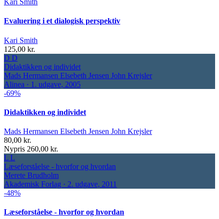
Kari Smith
Evaluering i et dialogisk perspektiv
Kari Smith
125,00 kr.
D
D
Didaktikken og individet
Mads Hermansen Elsebeth Jensen John Krejsler
Alinea · 1. udgave, 2005
-69%
Didaktikken og individet
Mads Hermansen Elsebeth Jensen John Krejsler
80,00 kr.
Nypris 260,00 kr.
L
L
Læseforståelse - hvorfor og hvordan
Merete Brudholm
Akademisk Forlag · 2. udgave, 2011
-48%
Læseforståelse - hvorfor og hvordan