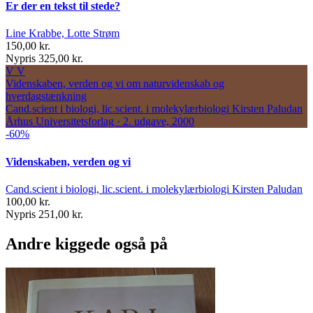
Er der en tekst til stede?
Line Krabbe, Lotte Strøm
150,00 kr.
Nypris 325,00 kr.
V
V
Videnskaben, verden og vi
om naturvidenskab og
hverdagstænkning
Cand.scient i biologi, lic.scient. i molekylærbiologi Kirsten Paludan
Århus Universitetsforlag · 2. udgave, 2000
-60%
Videnskaben, verden og vi
Cand.scient i biologi, lic.scient. i molekylærbiologi Kirsten Paludan
100,00 kr.
Nypris 251,00 kr.
Andre kiggede også på