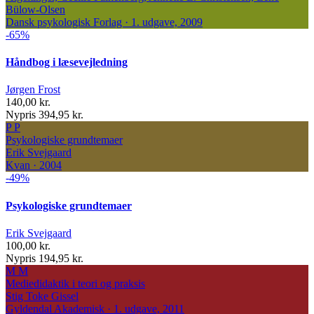
Bülow-Olsen
Dansk psykologisk Forlag · 1. udgave, 2009
-65%
Håndbog i læsevejledning
Jørgen Frost
140,00 kr.
Nypris 394,95 kr.
P
P
Psykologiske grundtemaer
Erik Svejgaard
Kvan · 2004
-49%
Psykologiske grundtemaer
Erik Svejgaard
100,00 kr.
Nypris 194,95 kr.
M
M
Mediedidaktik i teori og praksis
Stig Toke Gissel
Gyldendal Akademisk · 1. udgave, 2011