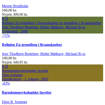
Merete Brudholm
160,00 kr.
Nypris 309,00 kr.
R
R
Religion En grundbog i livsanskuelser
en grundbog i livsanskuelser
Jens Thodberg Bertelsen, Birthe Mølhave, Michael B¿ss
Gyldendal · 2000
-71%
Religion En grundbog i livsanskuelser
Jens Thodberg Bertelsen, Birthe Mølhave, Michael B¿ss
100,00 kr.
Nypris 349,95 kr.
B
B
Barndomspsykologiske facetter
Dion Sommer
HansReitzels · 1. udgave, 2003
-43%
Barndomspsykologiske facetter
Dion B. Sommer