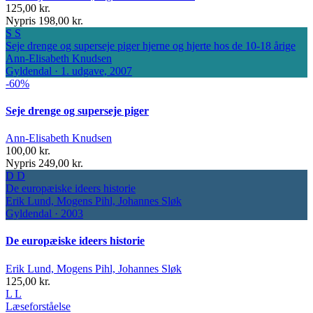
125,00 kr.
Nypris 198,00 kr.
S
S
Seje drenge og superseje piger
hjerne og hjerte hos de 10-18 årige
Ann-Elisabeth Knudsen
Gyldendal · 1. udgave, 2007
-60%
Seje drenge og superseje piger
Ann-Elisabeth Knudsen
100,00 kr.
Nypris 249,00 kr.
D
D
De europæiske ideers historie
Erik Lund, Mogens Pihl, Johannes Sløk
Gyldendal · 2003
De europæiske ideers historie
Erik Lund, Mogens Pihl, Johannes Sløk
125,00 kr.
L
L
Læseforståelse