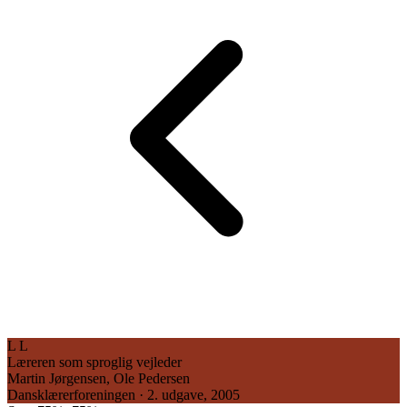
L
L
Læreren som sproglig vejleder
Martin Jørgensen, Ole Pedersen
Dansklærerforeningen · 2. udgave, 2005