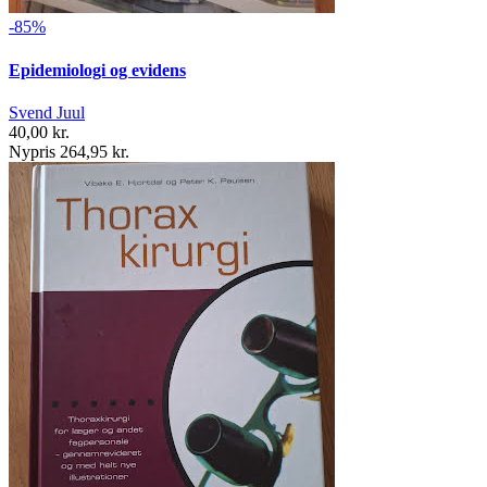
-85%
Epidemiologi og evidens
Svend Juul
40,00 kr.
Nypris 264,95 kr.