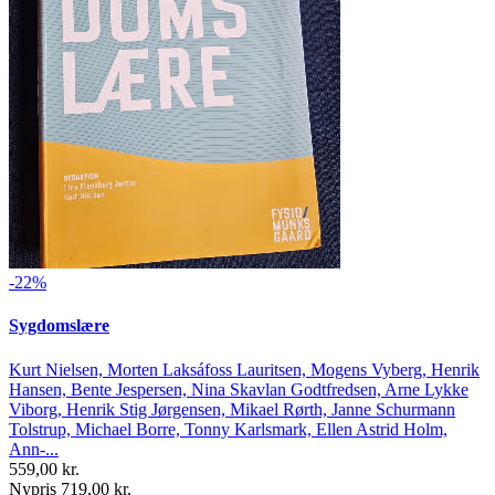
-22%
Sygdomslære
Kurt Nielsen, Morten Laksáfoss Lauritsen, Mogens Vyberg, Henrik
Hansen, Bente Jespersen, Nina Skavlan Godtfredsen, Arne Lykke
Viborg, Henrik Stig Jørgensen, Mikael Rørth, Janne Schurmann
Tolstrup, Michael Borre, Tonny Karlsmark, Ellen Astrid Holm,
Ann-...
559,00 kr.
Nypris 719,00 kr.