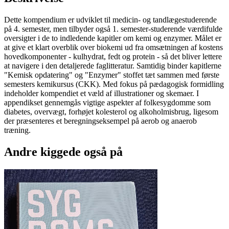
Dette kompendium er udviklet til medicin- og tandlægestuderende
på 4. semester, men tilbyder også 1. semester-studerende værdifulde
oversigter i de to indledende kapitler om kemi og enzymer. Målet er
at give et klart overblik over biokemi ud fra omsætningen af kostens
hovedkomponenter - kulhydrat, fedt og protein - så det bliver lettere
at navigere i den detaljerede faglitteratur. Samtidig binder kapitlerne
"Kemisk opdatering" og "Enzymer" stoffet tæt sammen med første
semesters kemikursus (CKK). Med fokus på pædagogisk formidling
indeholder kompendiet et væld af illustrationer og skemaer. I
appendikset gennemgås vigtige aspekter af folkesygdomme som
diabetes, overvægt, forhøjet kolesterol og alkoholmisbrug, ligesom
der præsenteres et beregningseksempel på aerob og anaerob
træning.
Andre kiggede også på