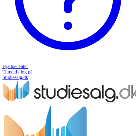
Hjælpecenter
Tilmeld / log på
Studiesalg.dk