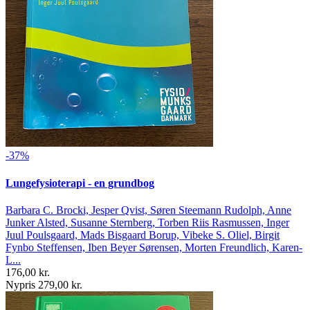
-37%
Lungefysioterapi - en grundbog
Barbara C. Brocki, Jesper Qvist, Søren Steemann Rudolph, Anne
Junker Alsted, Susanne Sternberg, Torben Riis Rasmussen, Inger
Juul Poulsgaard, Mads Bisgaard Borup, Vibeke S. Oliel, Birgit
Fynbo Steffensen, Iben Beyer Sørensen, Morten Freundlich, Karen-
L...
176,00 kr.
Nypris 279,00 kr.