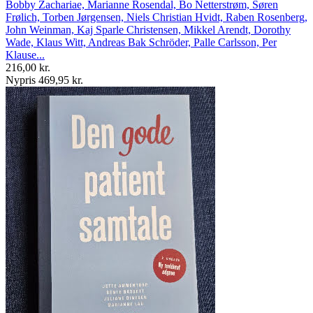
Bobby Zachariae, Marianne Rosendal, Bo Netterstrøm, Søren
Frølich, Torben Jørgensen, Niels Christian Hvidt, Raben Rosenberg,
John Weinman, Kaj Sparle Christensen, Mikkel Arendt, Dorothy
Wade, Klaus Witt, Andreas Bak Schröder, Palle Carlsson, Per
Klause...
216,00 kr.
Nypris 469,95 kr.