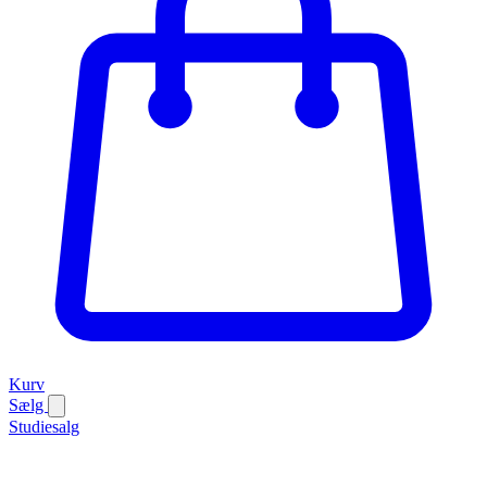
Kurv
Sælg
Studiesalg