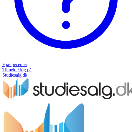
Hjælpecenter
Tilmeld / log på
Studiesalg.dk