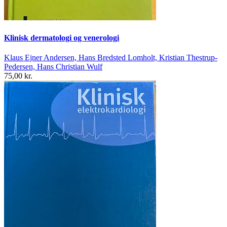
Klinisk dermatologi og venerologi
Klaus Ejner Andersen, Hans Bredsted Lomholt, Kristian Thestrup-
Pedersen, Hans Christian Wulf
75,00 kr.