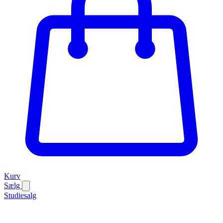
Kurv
Sælg
Studiesalg