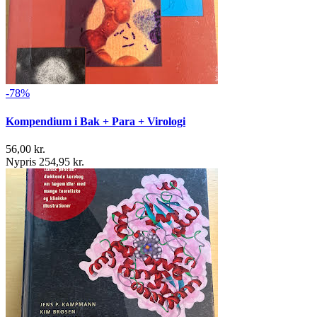
-78%
Kompendium i Bak + Para + Virologi
56,00 kr.
Nypris 254,95 kr.