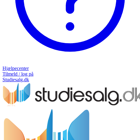
Hjælpecenter
Tilmeld / log på
Studiesalg.dk