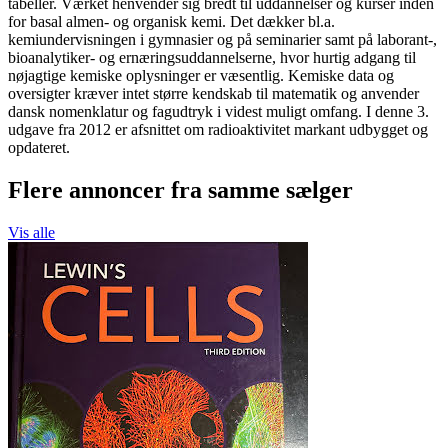
tabeller. Værket henvender sig bredt til uddannelser og kurser inden
for basal almen- og organisk kemi. Det dækker bl.a.
kemiundervisningen i gymnasier og på seminarier samt på laborant-,
bioanalytiker- og ernæringsuddannelserne, hvor hurtig adgang til
nøjagtige kemiske oplysninger er væsentlig. Kemiske data og
oversigter kræver intet større kendskab til matematik og anvender
dansk nomenklatur og fagudtryk i videst muligt omfang. I denne 3.
udgave fra 2012 er afsnittet om radioaktivitet markant udbygget og
opdateret.
Flere annoncer fra samme sælger
Vis alle