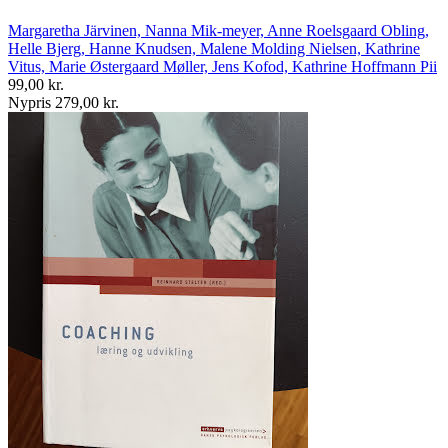
Margaretha Järvinen, Nanna Mik-meyer, Anne Roelsgaard Obling,
Helle Bjerg, Hanne Knudsen, Malene Molding Nielsen, Kathrine
Vitus, Marie Østergaard Møller, Jens Kofod, Kathrine Hoffmann Pii
99,00 kr.
Nypris 279,00 kr.