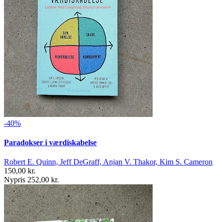
-40%
Paradokser i værdiskabelse
Robert E. Quinn, Jeff DeGraff, Anjan V. Thakor, Kim S. Cameron
150,00 kr.
Nypris 252,00 kr.