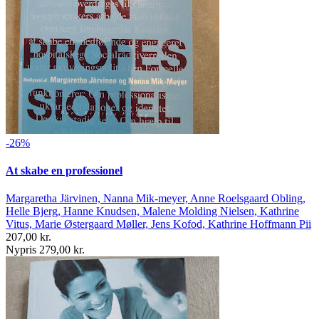
-26%
At skabe en professionel
Margaretha Järvinen, Nanna Mik-meyer, Anne Roelsgaard Obling,
Helle Bjerg, Hanne Knudsen, Malene Molding Nielsen, Kathrine
Vitus, Marie Østergaard Møller, Jens Kofod, Kathrine Hoffmann Pii
207,00 kr.
Nypris 279,00 kr.