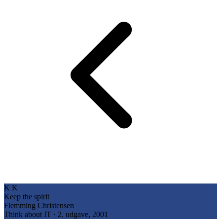
K
K
Keep the spirit
Flemming Christensen
Think about IT · 2. udgave, 2001