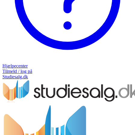
Hjælpecenter
Tilmeld / log på
Studiesalg.dk