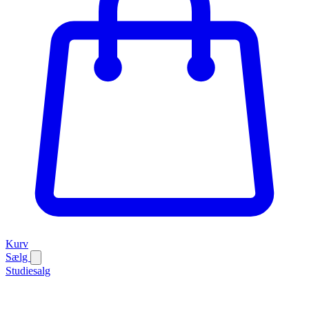
Kurv
Sælg
Studiesalg