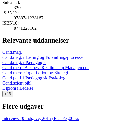
Sideantal:
320
ISBN13:
9788741228167
ISBN10:
8741228162
Relevante uddannelser
Cand.mag.
Cand.mag. i Læring og Forandringsprocesser
Cand.mag. i Pædagogik
Cand.merc. Business Relationship Management
Cand.merc. Organisation og Strategi
Cand.pæd. i Pædagogisk Psykologi
Cand.scient.bibl.
Diplom i Ledelse
+13
Flere udgaver
Interview (9. udgave, 2015)
Fra 143,00 kr.