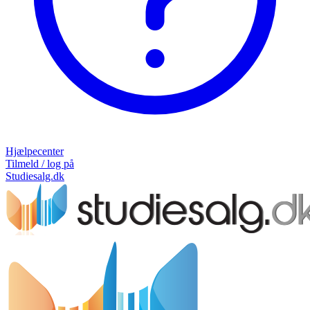
Hjælpecenter
Tilmeld / log på
Studiesalg.dk