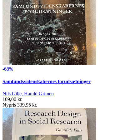
-68%
Samfundsvidenskabernes forudsætninger
Nils Gilje, Harald Grimen
109,00 kr.
Nypris 339,95 kr.