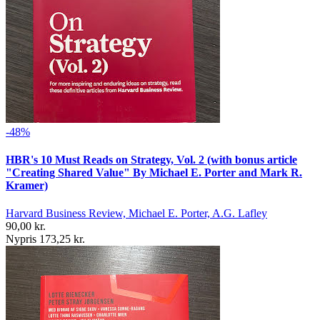
-48%
HBR's 10 Must Reads on Strategy, Vol. 2 (with bonus article
"Creating Shared Value" By Michael E. Porter and Mark R.
Kramer)
Harvard Business Review, Michael E. Porter, A.G. Lafley
90,00 kr.
Nypris 173,25 kr.