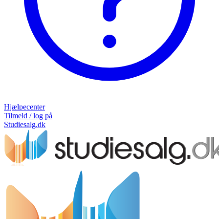
Hjælpecenter
Tilmeld / log på
Studiesalg.dk