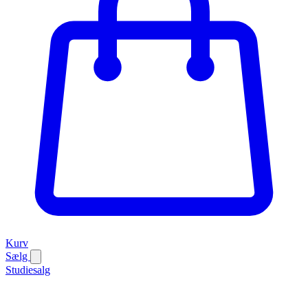
Kurv
Sælg
Studiesalg