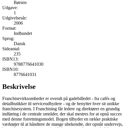
Børsen
Udgave:
1
Udgivelsesår:
2006
Format:
Indbundet
Sprog:
Dansk
Sideantal:
235
ISBN13:
9788776641030
ISBN10:
8776641031
Beskrivelse
Franchisevirksomheder er overalt på gadebilledet - fra cafés og
detailbutikker til serviceudbydere - og de benytter hver sit unikke
franchisesystem. I Franchising får ledere og direktører en grundig
indføring i de centrale områder, der skal mestres for at opnå succes
med denne forretningsmodel. Bogen tilbyder en række praktiske
værktøjer til at håndtere de mange ubekendte, der opstår undervejs,