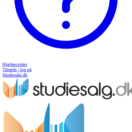
Hjælpecenter
Tilmeld / log på
Studiesalg.dk