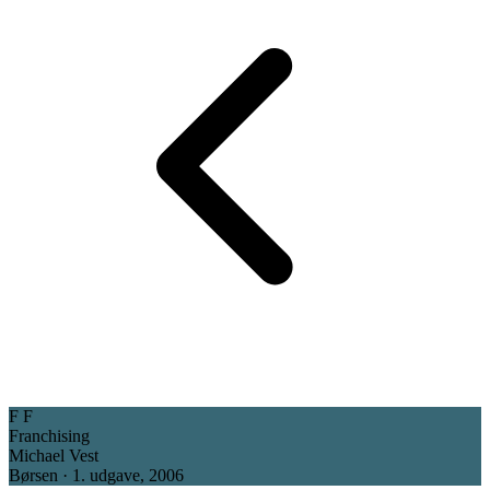
F
F
Franchising
Michael Vest
Børsen · 1. udgave, 2006