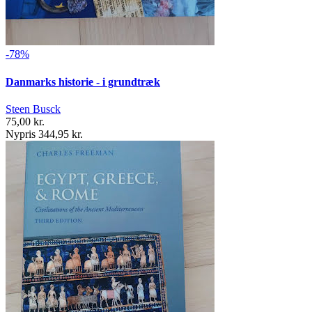
-78%
Danmarks historie - i grundtræk
Steen Busck
75,00 kr.
Nypris 344,95 kr.