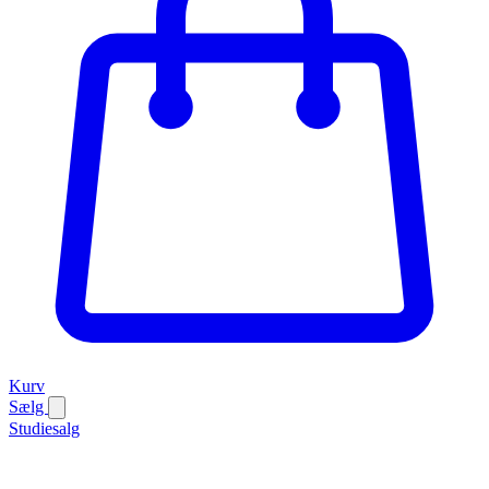
Kurv
Sælg
Studiesalg