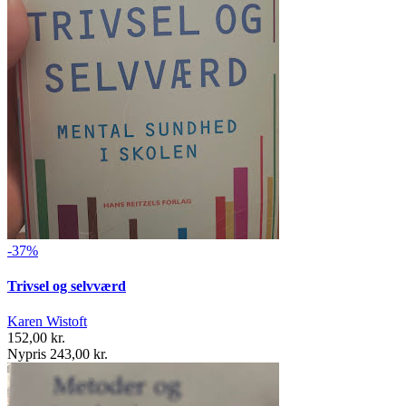
-37%
Trivsel og selvværd
Karen Wistoft
152,00 kr.
Nypris 243,00 kr.