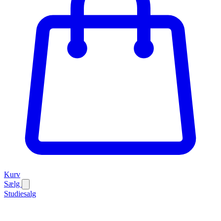
Kurv
Sælg
Studiesalg