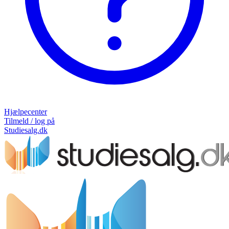
Hjælpecenter
Tilmeld / log på
Studiesalg.dk