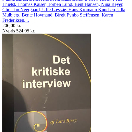
Thielst, Thomas Kaiser, Torben Lund, Bent Hansen, Nina Beyer,
Christian Neergaard, Uffe Læssøe, Hans Kromann Knudsen, Ulla
Mulbjerg, Bente Hovmand, Birgit Fynbo Steffensen, Karen
Frederiksen,...
206,00 kr.
Nypris 524,95 kr.