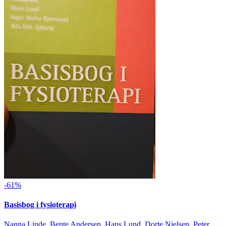
-61%
Basisbog i fysioterapi
Nanna Linde, Bente Andersen, Hans Lund, Dorte Nielsen, Peter