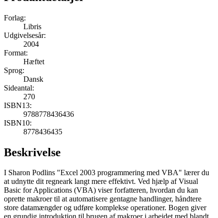
Forlag:
Libris
Udgivelsesår:
2004
Format:
Hæftet
Sprog:
Dansk
Sideantal:
270
ISBN13:
9788778436436
ISBN10:
8778436435
Beskrivelse
I Sharon Podlins "Excel 2003 programmering med VBA" lærer du
at udnytte dit regneark langt mere effektivt. Ved hjælp af Visual
Basic for Applications (VBA) viser forfatteren, hvordan du kan
oprette makroer til at automatisere gentagne handlinger, håndtere
store datamængder og udføre komplekse operationer. Bogen giver
en grundig introduktion til brugen af makroer i arbejdet med blandt