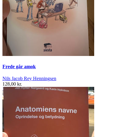
Frede går amok
Nils Jacob Rey Henningsen
128,00 kr.