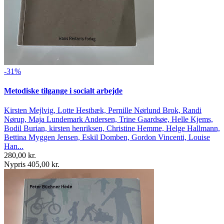
-31%
Metodiske tilgange i socialt arbejde
Kirsten Mejlvig, Lotte Hestbæk, Pernille Nørlund Brok, Randi
Nørup, Maja Lundemark Andersen, Trine Gaardsøe, Helle Kjems,
Bodil Burian, kirsten henriksen, Christine Hemme, Helge Hallmann,
Bettina Myggen Jensen, Eskil Domben, Gordon Vincenti, Louise
Han...
280,00 kr.
Nypris 405,00 kr.