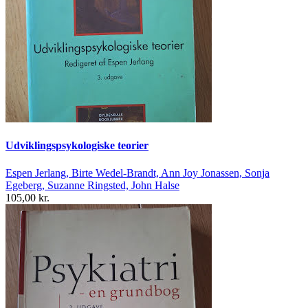
Udviklingspsykologiske teorier
Espen Jerlang, Birte Wedel-Brandt, Ann Joy Jonassen, Sonja
Egeberg, Suzanne Ringsted, John Halse
105,00 kr.