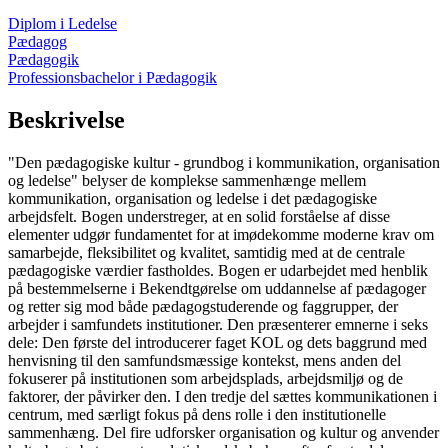
Diplom i Ledelse
Pædagog
Pædagogik
Professionsbachelor i Pædagogik
Beskrivelse
"Den pædagogiske kultur - grundbog i kommunikation, organisation
og ledelse" belyser de komplekse sammenhænge mellem
kommunikation, organisation og ledelse i det pædagogiske
arbejdsfelt. Bogen understreger, at en solid forståelse af disse
elementer udgør fundamentet for at imødekomme moderne krav om
samarbejde, fleksibilitet og kvalitet, samtidig med at de centrale
pædagogiske værdier fastholdes. Bogen er udarbejdet med henblik
på bestemmelserne i Bekendtgørelse om uddannelse af pædagoger
og retter sig mod både pædagogstuderende og faggrupper, der
arbejder i samfundets institutioner. Den præsenterer emnerne i seks
dele: Den første del introducerer faget KOL og dets baggrund med
henvisning til den samfundsmæssige kontekst, mens anden del
fokuserer på institutionen som arbejdsplads, arbejdsmiljø og de
faktorer, der påvirker den. I den tredje del sættes kommunikationen i
centrum, med særligt fokus på dens rolle i den institutionelle
sammenhæng. Del fire udforsker organisation og kultur og anvender