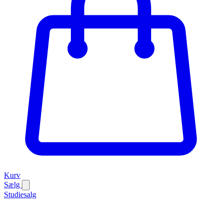
Kurv
Sælg
Studiesalg