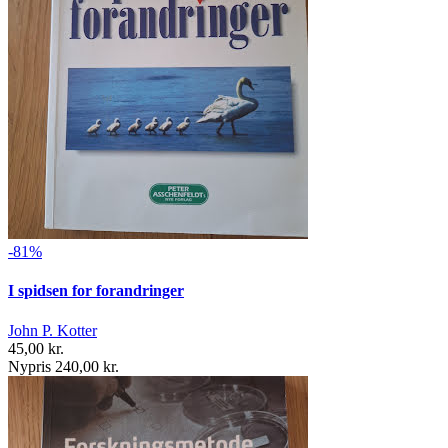
-81%
I spidsen for forandringer
John P. Kotter
45,00 kr.
Nypris 240,00 kr.