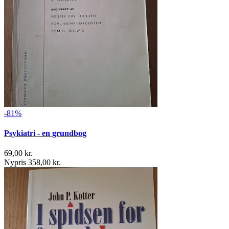
-81%
Psykiatri - en grundbog
69,00 kr.
Nypris 358,00 kr.