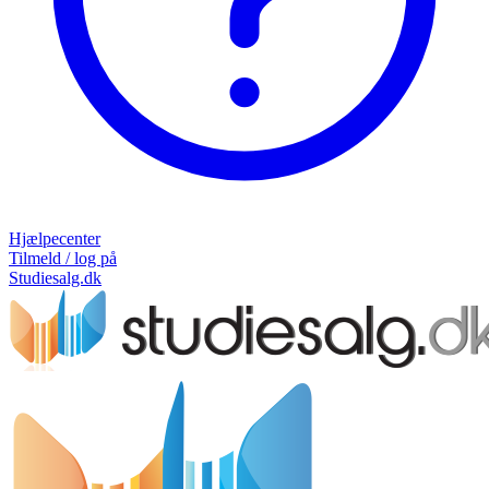
Hjælpecenter
Tilmeld / log på
Studiesalg.dk