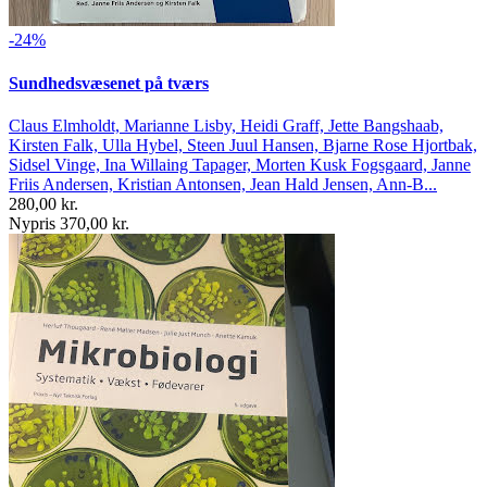
-24%
Sundhedsvæsenet på tværs
Claus Elmholdt, Marianne Lisby, Heidi Graff, Jette Bangshaab,
Kirsten Falk, Ulla Hybel, Steen Juul Hansen, Bjarne Rose Hjortbak,
Sidsel Vinge, Ina Willaing Tapager, Morten Kusk Fogsgaard, Janne
Friis Andersen, Kristian Antonsen, Jean Hald Jensen, Ann-B...
280,00 kr.
Nypris 370,00 kr.