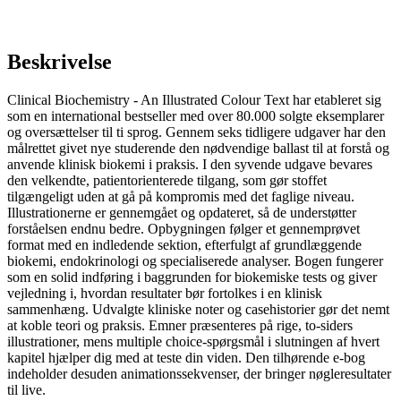
Beskrivelse
Clinical Biochemistry - An Illustrated Colour Text har etableret sig
som en international bestseller med over 80.000 solgte eksemplarer
og oversættelser til ti sprog. Gennem seks tidligere udgaver har den
målrettet givet nye studerende den nødvendige ballast til at forstå og
anvende klinisk biokemi i praksis. I den syvende udgave bevares
den velkendte, patientorienterede tilgang, som gør stoffet
tilgængeligt uden at gå på kompromis med det faglige niveau.
Illustrationerne er gennemgået og opdateret, så de understøtter
forståelsen endnu bedre. Opbygningen følger et gennemprøvet
format med en indledende sektion, efterfulgt af grundlæggende
biokemi, endokrinologi og specialiserede analyser. Bogen fungerer
som en solid indføring i baggrunden for biokemiske tests og giver
vejledning i, hvordan resultater bør fortolkes i en klinisk
sammenhæng. Udvalgte kliniske noter og casehistorier gør det nemt
at koble teori og praksis. Emner præsenteres på rige, to-siders
illustrationer, mens multiple choice-spørgsmål i slutningen af hvert
kapitel hjælper dig med at teste din viden. Den tilhørende e-bog
indeholder desuden animationssekvenser, der bringer nøgleresultater
til live.