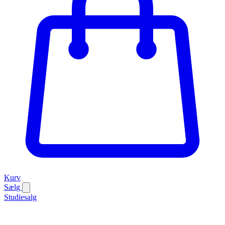
Kurv
Sælg
Studiesalg