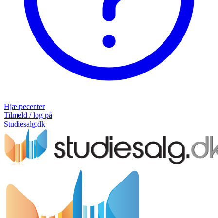
Hjælpecenter
Tilmeld / log på
Studiesalg.dk