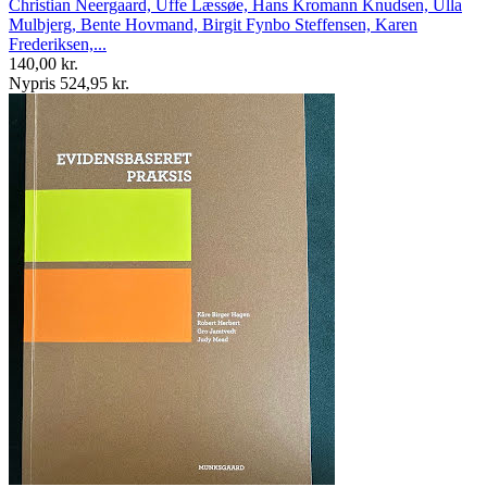
Christian Neergaard, Uffe Læssøe, Hans Kromann Knudsen, Ulla
Mulbjerg, Bente Hovmand, Birgit Fynbo Steffensen, Karen
Frederiksen,...
140,00 kr.
Nypris 524,95 kr.