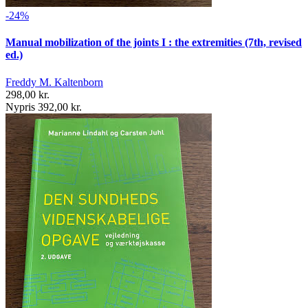
-24%
Manual mobilization of the joints I : the extremities (7th, revised
ed.)
Freddy M. Kaltenborn
298,00 kr.
Nypris 392,00 kr.