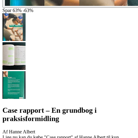
Spar
63%
-63%
Case rapport
– En grundbog i
praksisformidling
Af
Hanne Albert
Lige nu kan du købe "Case rapport" af Hanne Albert til kun