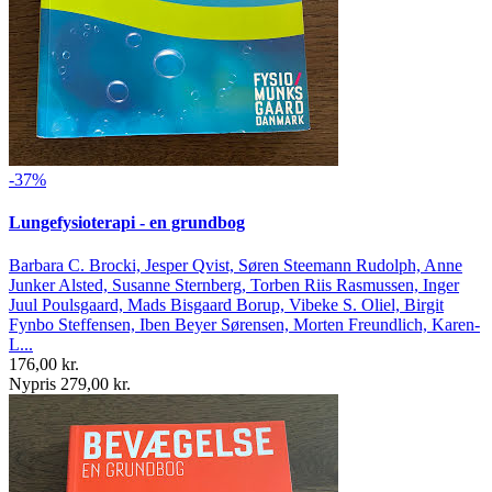
-37%
Lungefysioterapi - en grundbog
Barbara C. Brocki, Jesper Qvist, Søren Steemann Rudolph, Anne
Junker Alsted, Susanne Sternberg, Torben Riis Rasmussen, Inger
Juul Poulsgaard, Mads Bisgaard Borup, Vibeke S. Oliel, Birgit
Fynbo Steffensen, Iben Beyer Sørensen, Morten Freundlich, Karen-
L...
176,00 kr.
Nypris 279,00 kr.