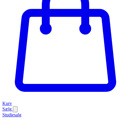
Kurv
Sælg
Studiesalg