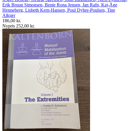
Erik Bruun Simonsen, Bente Rona Jensen, Jan Rafn, Kaj-Åge
Henneberg, Lisbeth Kern-Hansen, Poul Dyhre-Poulsen, Tine
Alkjær
186,00 kr.
Nypris 252,00 kr.