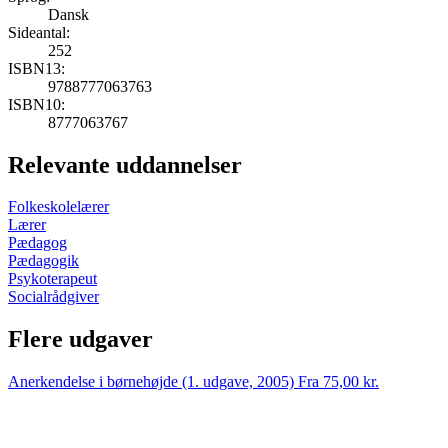
Dansk
Sideantal:
252
ISBN13:
9788777063763
ISBN10:
8777063767
Relevante uddannelser
Folkeskolelærer
Lærer
Pædagog
Pædagogik
Psykoterapeut
Socialrådgiver
Flere udgaver
Anerkendelse i børnehøjde (1. udgave, 2005)
Fra 75,00 kr.