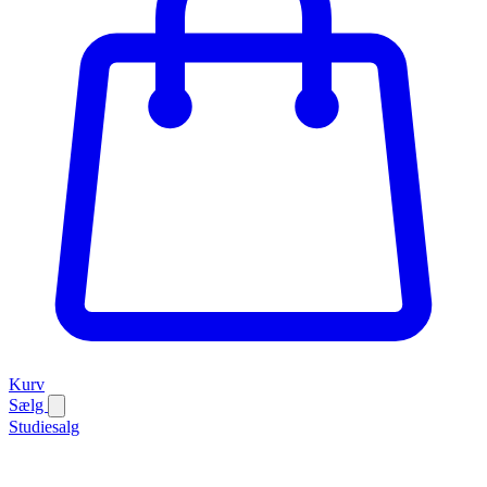
Kurv
Sælg
Studiesalg