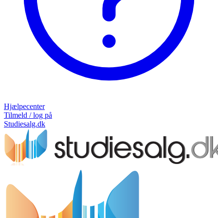
Hjælpecenter
Tilmeld / log på
Studiesalg.dk