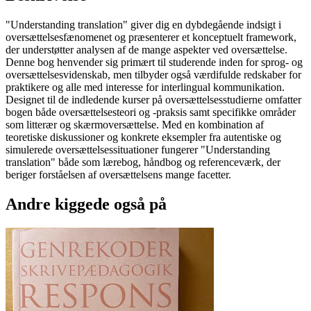
"Understanding translation" giver dig en dybdegående indsigt i
oversættelsesfænomenet og præsenterer et konceptuelt framework,
der understøtter analysen af de mange aspekter ved oversættelse.
Denne bog henvender sig primært til studerende inden for sprog- og
oversættelsesvidenskab, men tilbyder også værdifulde redskaber for
praktikere og alle med interesse for interlingual kommunikation.
Designet til de indledende kurser på oversættelsesstudierne omfatter
bogen både oversættelsesteori og -praksis samt specifikke områder
som litterær og skærmoversættelse. Med en kombination af
teoretiske diskussioner og konkrete eksempler fra autentiske og
simulerede oversættelsessituationer fungerer "Understanding
translation" både som lærebog, håndbog og referenceværk, der
beriger forståelsen af oversættelsens mange facetter.
Andre kiggede også på