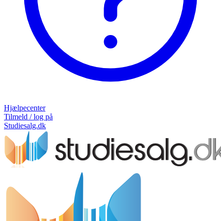
Hjælpecenter
Tilmeld / log på
Studiesalg.dk