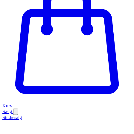
Kurv
Sælg
Studiesalg