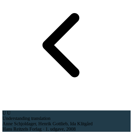
U
U
Understanding translation
Anne Schjoldager, Henrik Gottlieb, Ida Klitgård
Hans Reitzels Forlag · 1. udgave, 2008