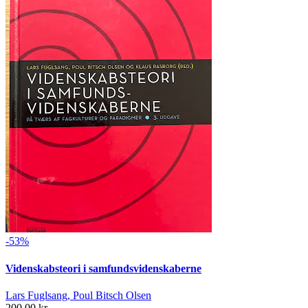
-53%
Videnskabsteori i samfundsvidenskaberne
Lars Fuglsang, Poul Bitsch Olsen
200,00 kr.