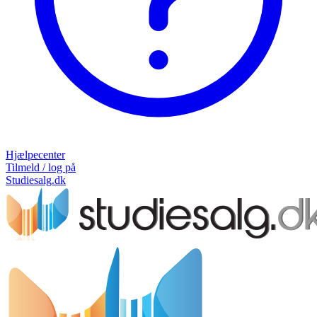
Hjælpecenter
Tilmeld / log på
Studiesalg.dk