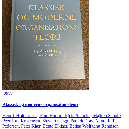
-39%
Klassisk og moderne organisationsteori
Henrik Holt Larsen, Finn Borum, Kjeld Schmidt, Majken Schultz,
Peer Hull Kristensen, Stewart Clegg, Paul du Gay, Anne Reff
Pedersen, Peter Kjær, Bente Elkjaer, Betina Wolfgang Rennison,