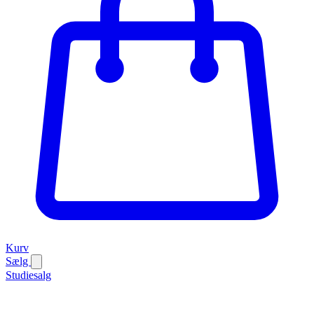
Kurv
Sælg
Studiesalg