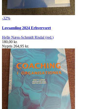
-32%
Lovsamling 2024 Erhvervsret
Helle Næss-Schmidt Risdal (red.)
180,00 kr.
Nypris 264,95 kr.