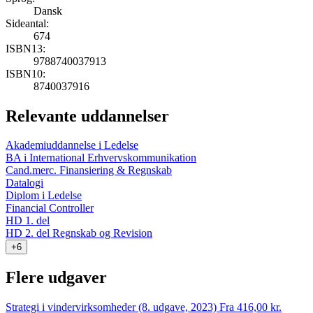
Dansk
Sideantal:
674
ISBN13:
9788740037913
ISBN10:
8740037916
Relevante uddannelser
Akademiuddannelse i Ledelse
BA i International Erhvervskommunikation
Cand.merc. Finansiering & Regnskab
Datalogi
Diplom i Ledelse
Financial Controller
HD 1. del
HD 2. del Regnskab og Revision
+6
Flere udgaver
Strategi i vindervirksomheder (8. udgave, 2023)
Fra 416,00 kr.