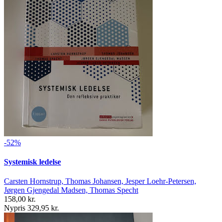
-52%
Systemisk ledelse
Carsten Hornstrup, Thomas Johansen, Jesper Loehr-Petersen,
Jørgen Gjengedal Madsen, Thomas Specht
158,00 kr.
Nypris 329,95 kr.