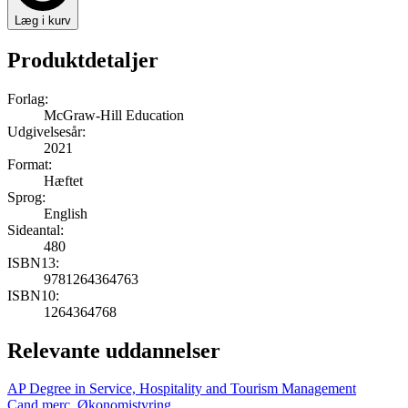
Læg i kurv
Produktdetaljer
Forlag:
McGraw-Hill Education
Udgivelsesår:
2021
Format:
Hæftet
Sprog:
English
Sideantal:
480
ISBN13:
9781264364763
ISBN10:
1264364768
Relevante uddannelser
AP Degree in Service, Hospitality and Tourism Management
Cand.merc. Økonomistyring