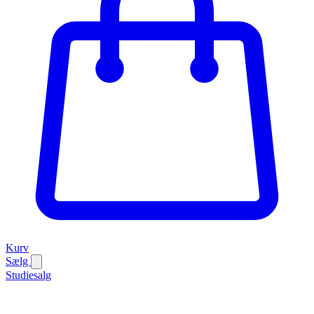
Kurv
Sælg
Studiesalg