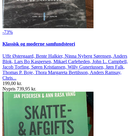
-73%
Klassisk og moderne samfundsteori
Uffe Østergaard, Bente Halkier, Ninna Nyberg Sørensen, Anders
Blok, Lars Bo Kaspersen, Mikael Carleheden, John L. Campbell,
Jacob Torfing, Søren Kristiansen, Willy Guneriussen, Jørn Falk,
Thomas P. Boje, Thora Margareta Bertilsson, Anders Ramsay,
Chris...
199,00 kr.
Nypris 739,95 kr.