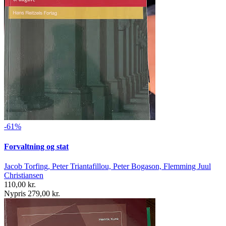
-61%
Forvaltning og stat
Jacob Torfing, Peter Triantafillou, Peter Bogason, Flemming Juul
Christiansen
110,00 kr.
Nypris 279,00 kr.