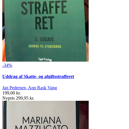
-34%
Uddrag af Skatte- og afgiftsstrafferet
Jan Pedersen, Ann Rask Vang
199,00 kr.
Nypris 299,95 kr.