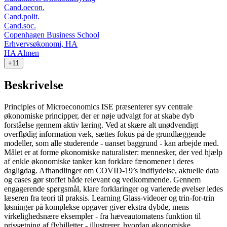
Cand.oecon.
Cand.polit.
Cand.soc.
Copenhagen Business School
Erhvervsøkonomi, HA
HA Almen
+11
Beskrivelse
Principles of Microeconomics ISE præsenterer syv centrale
økonomiske principper, der er nøje udvalgt for at skabe dyb
forståelse gennem aktiv læring. Ved at skære alt unødvendigt
overflødig information væk, sættes fokus på de grundlæggende
modeller, som alle studerende - uanset baggrund - kan arbejde med.
Målet er at forme økonomiske naturalister: mennesker, der ved hjælp
af enkle økonomiske tanker kan forklare fænomener i deres
dagligdag. Afhandlinger om COVID-19’s indflydelse, aktuelle data
og cases gør stoffet både relevant og vedkommende. Gennem
engagerende spørgsmål, klare forklaringer og varierede øvelser ledes
læseren fra teori til praksis. Learning Glass-videoer og trin-for-trin
løsninger på komplekse opgaver giver ekstra dybde, mens
virkelighedsnære eksempler - fra hæveautomatens funktion til
prissætning af flybilletter - illustrerer, hvordan økonomiske