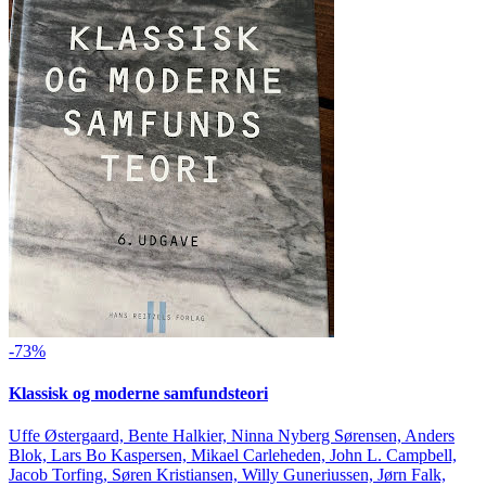
-73%
Klassisk og moderne samfundsteori
Uffe Østergaard, Bente Halkier, Ninna Nyberg Sørensen, Anders
Blok, Lars Bo Kaspersen, Mikael Carleheden, John L. Campbell,
Jacob Torfing, Søren Kristiansen, Willy Guneriussen, Jørn Falk,