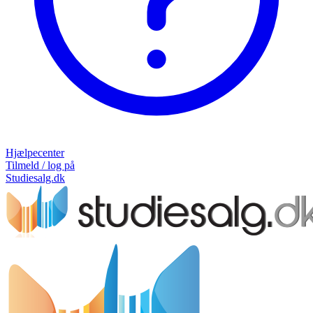
Hjælpecenter
Tilmeld / log på
Studiesalg.dk