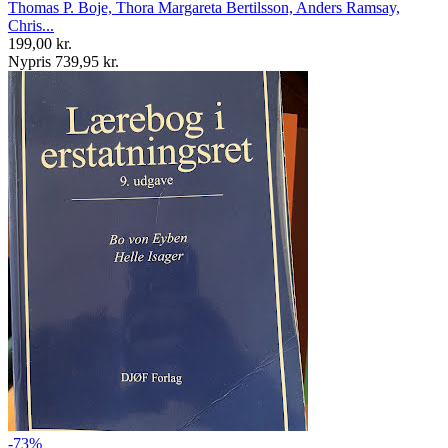
Thomas P. Boje, Thora Margareta Bertilsson, Anders Ramsay,
Chris...
199,00 kr.
Nypris 739,95 kr.
-73%