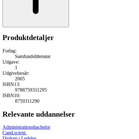
Produktdetaljer
Forlag:
Samfundslitteratur
Udgave:
1
Udgivelsesår:
2005
ISBN13:
9788759311295
ISBN10:
8759311290
Relevante uddannelser
Administrationsbachelor
Cand.scient.
Diplom i Ledelse