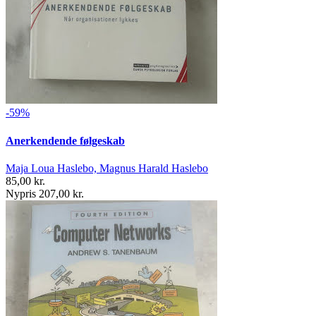
-59%
Anerkendende følgeskab
Maja Loua Haslebo, Magnus Harald Haslebo
85,00 kr.
Nypris 207,00 kr.