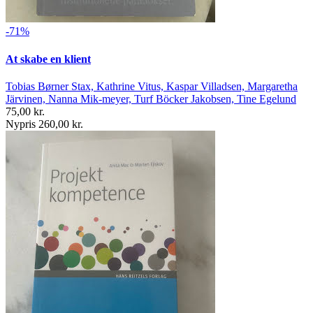
-71%
At skabe en klient
Tobias Børner Stax, Kathrine Vitus, Kaspar Villadsen, Margaretha
Järvinen, Nanna Mik-meyer, Turf Böcker Jakobsen, Tine Egelund
75,00 kr.
Nypris 260,00 kr.