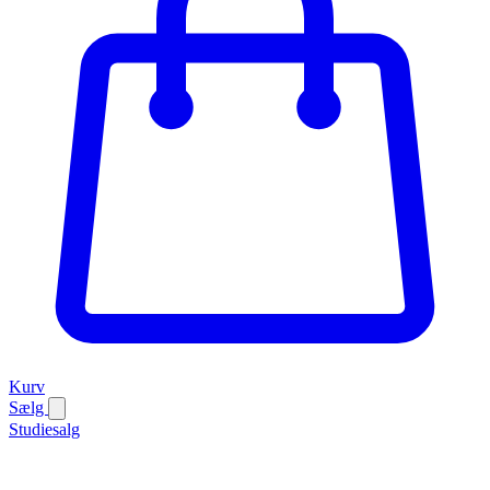
Kurv
Sælg
Studiesalg