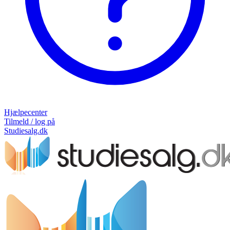
Hjælpecenter
Tilmeld / log på
Studiesalg.dk