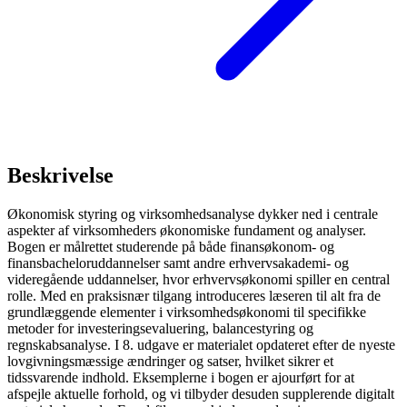
Beskrivelse
Økonomisk styring og virksomhedsanalyse dykker ned i centrale
aspekter af virksomheders økonomiske fundament og analyser.
Bogen er målrettet studerende på både finansøkonom- og
finansbacheloruddannelser samt andre erhvervsakademi- og
videregående uddannelser, hvor erhvervsøkonomi spiller en central
rolle. Med en praksisnær tilgang introduceres læseren til alt fra de
grundlæggende elementer i virksomhedsøkonomi til specifikke
metoder for investeringsevaluering, balancestyring og
regnskabsanalyse. I 8. udgave er materialet opdateret efter de nyeste
lovgivningsmæssige ændringer og satser, hvilket sikrer et
tidssvarende indhold. Eksemplerne i bogen er ajourført for at
afspejle aktuelle forhold, og vi tilbyder desuden supplerende digitalt