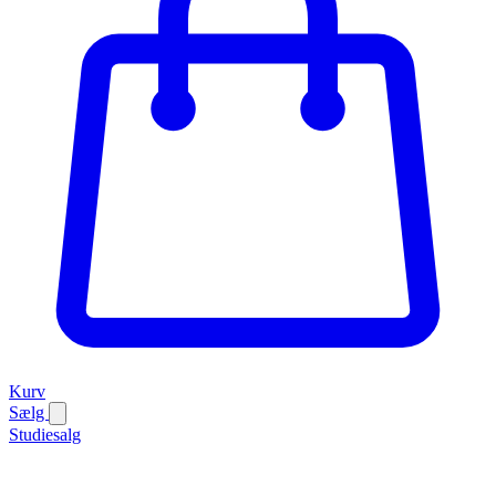
Kurv
Sælg
Studiesalg