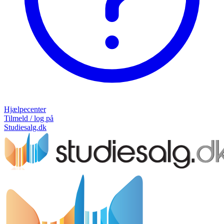
Hjælpecenter
Tilmeld / log på
Studiesalg.dk