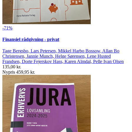
-71%
Finansiel rådgivning - privat
Tage Bergsbo, Lars Petersen, Mikkel Harbo Bossow, Allan Bo
Christensen, Jannie Munch, Helge Sørensen, Lene Husted
Frandsen, Dorte Fejerskov Hass, Karen Almdal, Pelle Ivan Olsen
135,00 kr.
Nypris 459,95 kr.