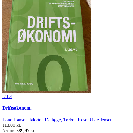
-71%
Driftsøkonomi
Lone Hansen, Morten Dalbøge, Torben Rosenkilde Jensen
113,00 kr.
Nypris 389,95 kr.