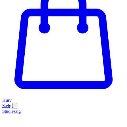
Kurv
Sælg
Studiesalg