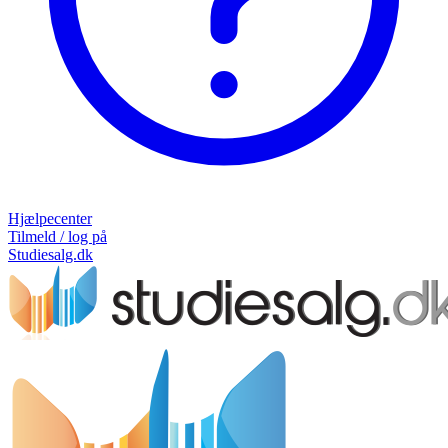
Hjælpecenter
Tilmeld / log på
Studiesalg.dk