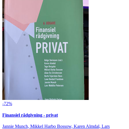
-72%
Finansiel rådgivning - privat
Jannie Munch, Mikkel Harbo Bossow, Karen Almdal, Lars