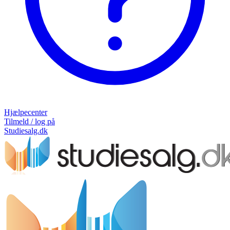
Hjælpecenter
Tilmeld / log på
Studiesalg.dk