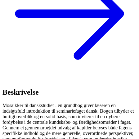
Beskrivelse
Mosaikker til danskstudiet - en grundbog giver læseren en
indsigtsfuld introduktion til seminariefaget dansk. Bogen tilbyder et
hurtigt overblik og en solid basis, som inviterer til en dybere
fordybelse i de centrale kundskabs- og færdighedsområder i faget.
Gennem et gennemarbejdet udvalg af kapitler belyses både fagens
specifikke indhold og de mere generelle, overordnede perspektiver,
som er afgørende for forståelsen af dansk som undervisningsfag.