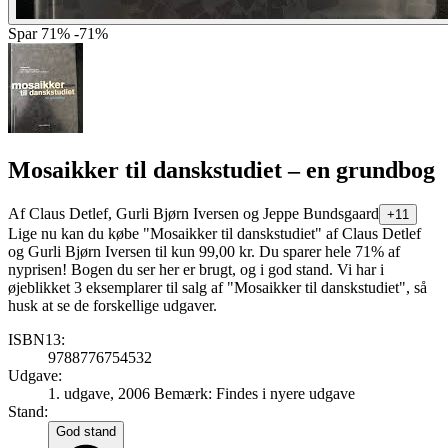
Spar
71%
-71%
Mosaikker til danskstudiet
– en grundbog
Af
Claus Detlef, Gurli Bjørn Iversen og Jeppe Bundsgaard
+11
Lige nu kan du købe "Mosaikker til danskstudiet" af Claus Detlef
og Gurli Bjørn Iversen til kun 99,00 kr. Du sparer hele 71% af
nyprisen! Bogen du ser her er brugt, og i god stand. Vi har i
øjeblikket 3 eksemplarer til salg af "Mosaikker til danskstudiet", så
husk at se de forskellige udgaver.
ISBN13:
9788776754532
Udgave:
1. udgave, 2006
Bemærk: Findes i nyere udgave
Stand:
God stand