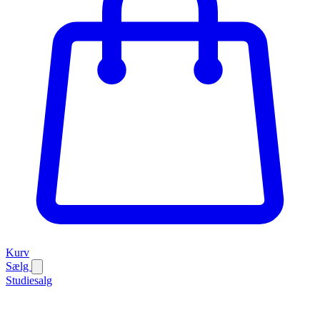
Kurv
Sælg
Studiesalg