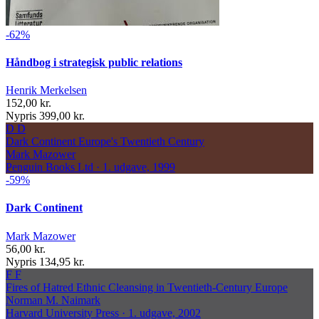
-62%
Håndbog i strategisk public relations
Henrik Merkelsen
152,00 kr.
Nypris 399,00 kr.
D
D
Dark Continent
Europe's Twentieth Century
Mark Mazower
Penguin Books Ltd · 1. udgave, 1999
-59%
Dark Continent
Mark Mazower
56,00 kr.
Nypris 134,95 kr.
F
F
Fires of Hatred
Ethnic Cleansing in Twentieth-Century Europe
Norman M. Naimark
Harvard University Press · 1. udgave, 2002