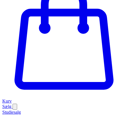
Kurv
Sælg
Studiesalg