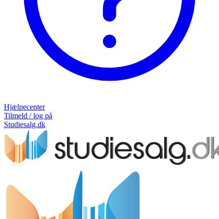
Hjælpecenter
Tilmeld / log på
Studiesalg.dk