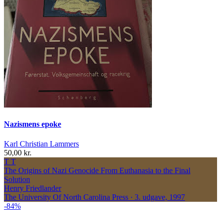
Nazismens epoke
Karl Christian Lammers
50,00 kr.
T
T
The Origins of Nazi Genocide
From Euthanasia to the Final
Solution
Henry Friedlander
The University Of North Carolina Press · 3. udgave, 1997
-84%