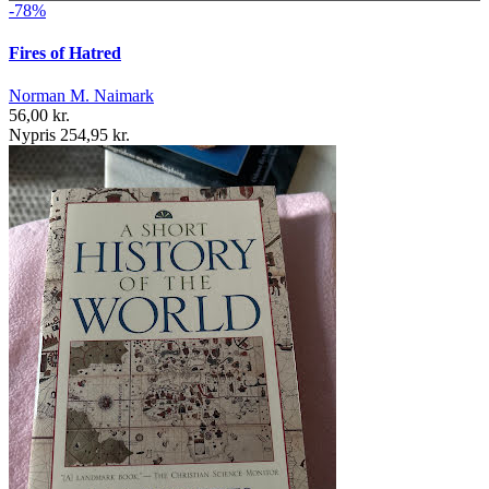
-78%
Fires of Hatred
Norman M. Naimark
56,00 kr.
Nypris 254,95 kr.