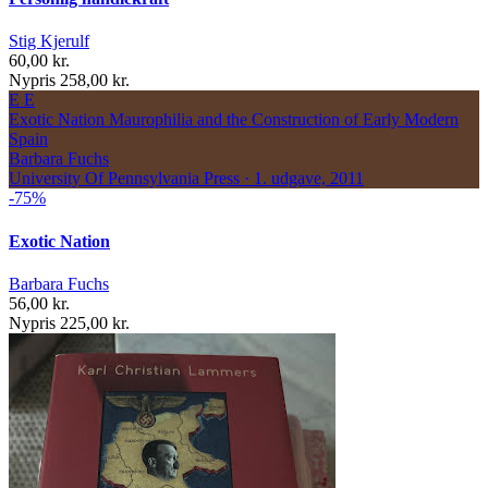
Stig Kjerulf
60,00 kr.
Nypris 258,00 kr.
E
E
Exotic Nation
Maurophilia and the Construction of Early Modern
Spain
Barbara Fuchs
University Of Pennsylvania Press · 1. udgave, 2011
-75%
Exotic Nation
Barbara Fuchs
56,00 kr.
Nypris 225,00 kr.