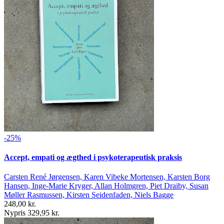
-25%
Accept, empati og ægthed i psykoterapeutisk praksis
Carsten René Jørgensen, Karen Vibeke Mortensen, Karsten Borg
Hansen, Inge-Marie Kryger, Allan Holmgren, Piet Draiby, Susan
Møller Rasmussen, Kirsten Seidenfaden, Niels Bagge
248,00 kr.
Nypris 329,95 kr.