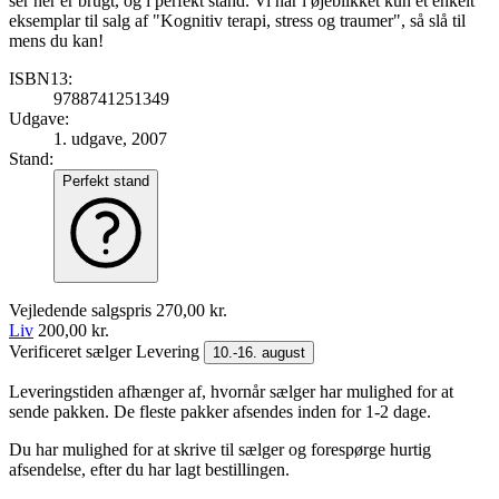
ser her er brugt, og i perfekt stand. Vi har i øjeblikket kun et enkelt
eksemplar til salg af "Kognitiv terapi, stress og traumer", så slå til
mens du kan!
ISBN13:
9788741251349
Udgave:
1. udgave, 2007
Stand:
Perfekt stand
Vejledende salgspris
270,00 kr.
Liv
200,00 kr.
Verificeret sælger
Levering
10.-16. august
Leveringstiden afhænger af, hvornår sælger har mulighed for at
sende pakken. De fleste pakker afsendes inden for 1-2 dage.
Du har mulighed for at skrive til sælger og forespørge hurtig
afsendelse, efter du har lagt bestillingen.