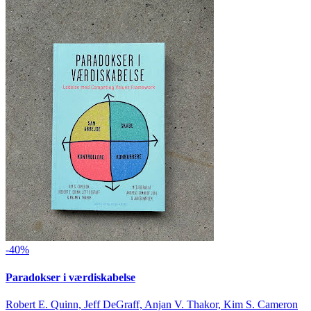
-40%
Paradokser i værdiskabelse
Robert E. Quinn, Jeff DeGraff, Anjan V. Thakor, Kim S. Cameron