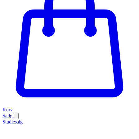
Kurv
Sælg
Studiesalg