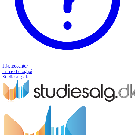
Hjælpecenter
Tilmeld / log på
Studiesalg.dk