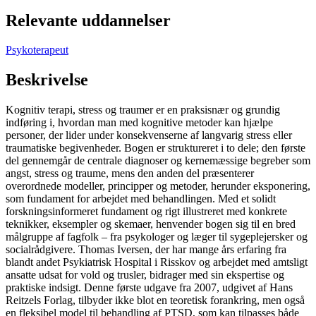
Relevante uddannelser
Psykoterapeut
Beskrivelse
Kognitiv terapi, stress og traumer er en praksisnær og grundig
indføring i, hvordan man med kognitive metoder kan hjælpe
personer, der lider under konsekvenserne af langvarig stress eller
traumatiske begivenheder. Bogen er struktureret i to dele; den første
del gennemgår de centrale diagnoser og kernemæssige begreber som
angst, stress og traume, mens den anden del præsenterer
overordnede modeller, principper og metoder, herunder eksponering,
som fundament for arbejdet med behandlingen. Med et solidt
forskningsinformeret fundament og rigt illustreret med konkrete
teknikker, eksempler og skemaer, henvender bogen sig til en bred
målgruppe af fagfolk – fra psykologer og læger til sygeplejersker og
socialrådgivere. Thomas Iversen, der har mange års erfaring fra
blandt andet Psykiatrisk Hospital i Risskov og arbejdet med amtsligt
ansatte udsat for vold og trusler, bidrager med sin ekspertise og
praktiske indsigt. Denne første udgave fra 2007, udgivet af Hans
Reitzels Forlag, tilbyder ikke blot en teoretisk forankring, men også
en fleksibel model til behandling af PTSD, som kan tilpasses både