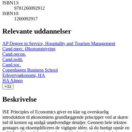
ISBN13:
9781260092912
ISBN10:
1260092917
Relevante uddannelser
AP Degree in Service, Hospitality and Tourism Management
Cand.merc. Økonomistyring
Cand.oecon.
Cand.polit.
Cand.soc.
Copenhagen Business School
Erhvervsøkonomi, HA
HA Almen
+11
Beskrivelse
ISE Principles of Economics giver en klar og overskuelig
introduktion til økonomiens grundlæggende principper ved at skære
ind til kernen og undgå unødvendige detaljer. Gennem hele teksten
gentages og eksemplificeres de vigtigste idéer, så du hurtigt opnår en