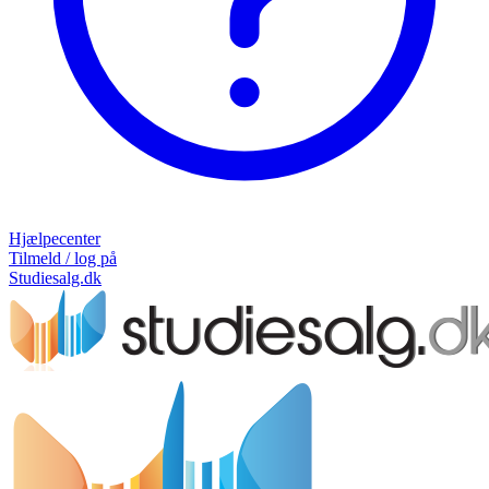
Hjælpecenter
Tilmeld / log på
Studiesalg.dk