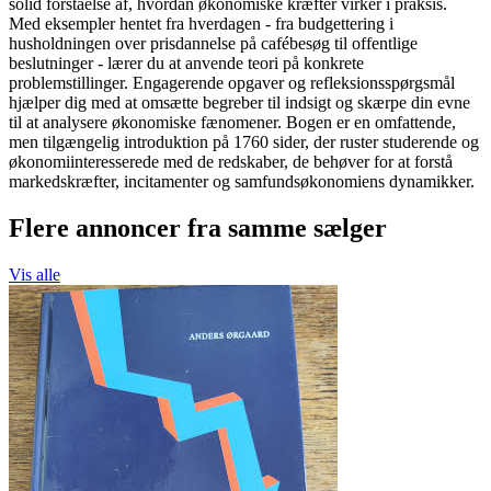
solid forståelse af, hvordan økonomiske kræfter virker i praksis.
Med eksempler hentet fra hverdagen - fra budgettering i
husholdningen over prisdannelse på cafébesøg til offentlige
beslutninger - lærer du at anvende teori på konkrete
problemstillinger. Engagerende opgaver og refleksionsspørgsmål
hjælper dig med at omsætte begreber til indsigt og skærpe din evne
til at analysere økonomiske fænomener. Bogen er en omfattende,
men tilgængelig introduktion på 1760 sider, der ruster studerende og
økonomiinteresserede med de redskaber, de behøver for at forstå
markedskræfter, incitamenter og samfundsøkonomiens dynamikker.
Flere annoncer fra samme sælger
Vis alle