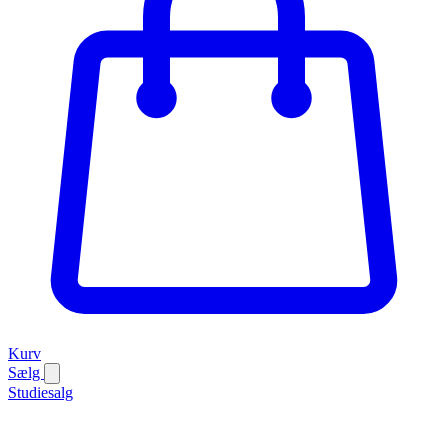
Kurv
Sælg
Studiesalg