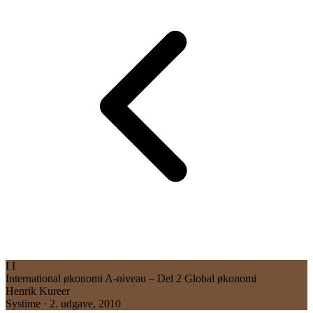
I
I
International økonomi
A-niveau – Del 2 Global økonomi
Henrik Kureer
Systime · 2. udgave, 2010