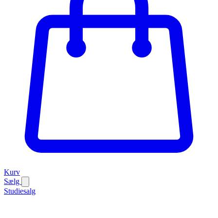
Kurv
Sælg
Studiesalg