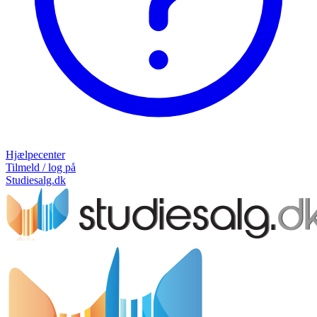
Hjælpecenter
Tilmeld / log på
Studiesalg.dk